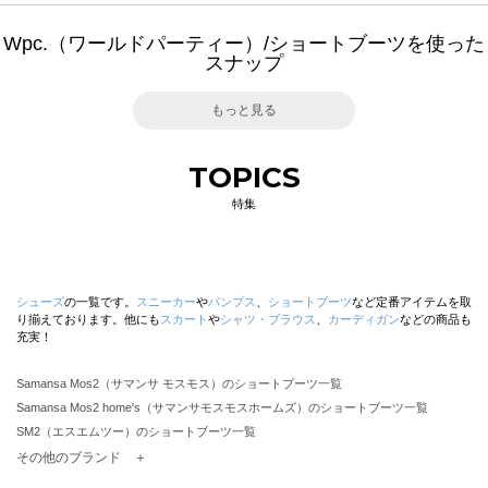
Wpc.（ワールドパーティー）/ショートブーツを使った
スナップ
もっと見る
TOPICS
特集
シューズ
の一覧です。
スニーカー
や
パンプス
、
ショートブーツ
など定番アイテムを取
り揃えております。他にも
スカート
や
シャツ・ブラウス
、
カーディガン
などの商品も
充実！
Samansa Mos2（サマンサ モスモス）のショートブーツ一覧
Samansa Mos2 home's（サマンサモスモスホームズ）のショートブーツ一覧
SM2（エスエムツー）のショートブーツ一覧
TSUHARU by Samansa Mos2（ツハルバイサマンサモスモス）のショートブーツ一覧
その他のブランド ＋
sm2rhythm（サマンサモスモス リズム）のショートブーツ一覧