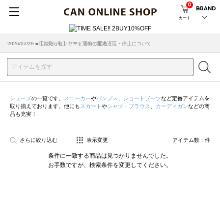
0
BRAND
カート
2026/07/29 ■【お知らせ】ヤマト運輸の配送遅延・停止について
2026/03/18 ■店舗受け取りサービスのご案内
シューズ
の一覧です。
スニーカー
や
パンプス
、
ショートブーツ
など定番アイテムを
取り揃えております。他にも
スカート
や
シャツ・ブラウス
、
カーディガン
などの商
品も充実！
さらに絞り込む
表示変更
アイテム数：
件
条件に一致する商品は見つかりませんでした。
お手数ですが、検索条件を変更してください。