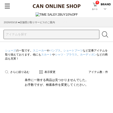
0
BRAND
カート
2026/03/18 ■店舗受け取りサービスのご案内
シューズ
の一覧です。
スニーカー
や
パンプス
、
ショートブーツ
など定番アイテムを
取り揃えております。他にも
スカート
や
シャツ・ブラウス
、
カーディガン
などの商
品も充実！
さらに絞り込む
表示変更
アイテム数：
件
条件に一致する商品は見つかりませんでした。
お手数ですが、検索条件を変更してください。