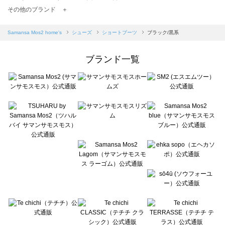
TSUHARU by Samansa Mos2（ツハルバイサマンサモスモス）のショートブーツ一覧
その他のブランド ＋
sm2rhythm（サマンサモスモス リズム）のショートブーツ一覧
Samansa Mos2 blue（サマンサモスモス ブルー）のショートブーツ一覧
Samansa Mos2 home's
シューズ
ショートブーツ
ブラック/黒系
Samansa Mos2 Lagom（サマンサモスモス ラーゴム）のショートブーツ一覧
ehka sopo（エヘカソポ）のショートブーツ一覧
ブランド一覧
sō4ū（ソウフォーユー）のショートブーツ一覧
Te chichi（テチチ）のショートブーツ一覧
Te chichi CLASSIC（テチチ クラシック）のショートブーツ一覧
Te chichi TERRASSE（テチチ テラス）のショートブーツ一覧
Lugnoncure（ルノンキュール）のショートブーツ一覧
BETTY'S BLUE（べティーズブルー）のショートブーツ一覧
Wpc.（ワールドパーティー）のショートブーツ一覧