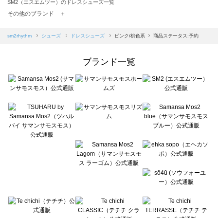
SM2（エスエムツー）のドレスシューズ一覧
TSUHARU by Samansa Mos2（ツハルバイサマンサモスモス）のドレスシューズ一覧
その他のブランド ＋
sm2rhythm（サマンサモスモス リズム）のドレスシューズ一覧
Samansa Mos2 blue（サマンサモスモス ブルー）のドレスシューズ一覧
sm2rhythm
シューズ
ドレスシューズ
ピンク/桃色系
商品ステータス:予約
Samansa Mos2 Lagom（サマンサモスモス ラーゴム）のドレスシューズ一覧
ehka sopo（エヘカソポ）のドレスシューズ一覧
ブランド一覧
sō4ū（ソウフォーユー）のドレスシューズ一覧
Te chichi（テチチ）のドレスシューズ一覧
Te chichi CLASSIC（テチチ クラシック）のドレスシューズ一覧
Te chichi TERRASSE（テチチ テラス）のドレスシューズ一覧
Lugnoncure（ルノンキュール）のドレスシューズ一覧
BETTY'S BLUE（べティーズブルー）のドレスシューズ一覧
Wpc.（ワールドパーティー）のドレスシューズ一覧