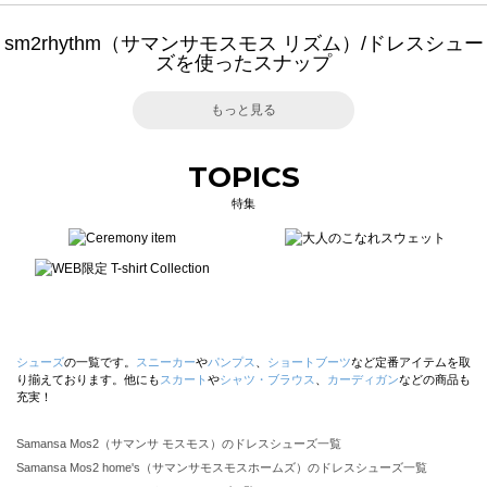
sm2rhythm（サマンサモスモス リズム）/ドレスシュー
ズを使ったスナップ
もっと見る
TOPICS
特集
シューズ
の一覧です。
スニーカー
や
パンプス
、
ショートブーツ
など定番アイテムを取
り揃えております。他にも
スカート
や
シャツ・ブラウス
、
カーディガン
などの商品も
充実！
Samansa Mos2（サマンサ モスモス）のドレスシューズ一覧
Samansa Mos2 home's（サマンサモスモスホームズ）のドレスシューズ一覧