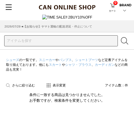
0
BRAND
カート
2026/07/29 ■【お知らせ】ヤマト運輸の配送遅延・停止について
2026/03/18 ■店舗受け取りサービスのご案内
シューズ
の一覧です。
スニーカー
や
パンプス
、
ショートブーツ
など定番アイテムを
取り揃えております。他にも
スカート
や
シャツ・ブラウス
、
カーディガン
などの商
品も充実！
さらに絞り込む
表示変更
アイテム数：
件
条件に一致する商品は見つかりませんでした。
お手数ですが、検索条件を変更してください。