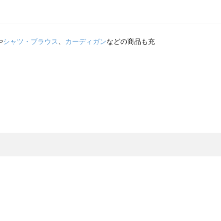
や
シャツ・ブラウス
、
カーディガン
などの商品も充