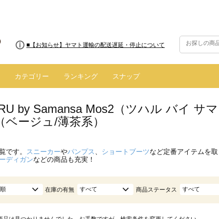
■8/13(木)AM2:00～サイトメンテナンス実施のお知らせ
■【お知らせ】ヤマト運輸の配送遅延・停止について
カテゴリー
ランキング
スナップ
ARU by Samansa Mos2（ツハル バ
（ベージュ/薄茶系）
覧です。
スニーカー
や
パンプス
、
ショートブーツ
など定番アイテムを取
ーディガン
などの商品も充実！
順
すべて
すべて
在庫の有無
商品ステータス