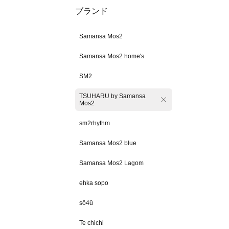
ブランド
Samansa Mos2
Samansa Mos2 home's
SM2
TSUHARU by Samansa
Mos2
sm2rhythm
Samansa Mos2 blue
Samansa Mos2 Lagom
ehka sopo
sō4ū
Te chichi