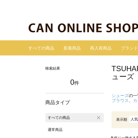
すべての商品
新着商品
再入荷商品
ブランド
TSUH
検索結果
ューズ
0
件
シューズ
の一
ブラウス
、
カ
商品タイプ
すべての商品
人気
表示順
通常商品