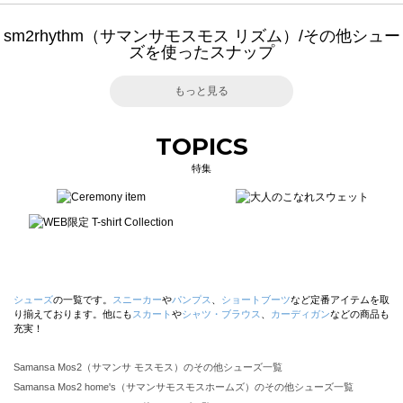
sm2rhythm（サマンサモスモス リズム）/その他シュー
ズを使ったスナップ
もっと見る
TOPICS
特集
シューズ
の一覧です。
スニーカー
や
パンプス
、
ショートブーツ
など定番アイテムを取
り揃えております。他にも
スカート
や
シャツ・ブラウス
、
カーディガン
などの商品も
充実！
Samansa Mos2（サマンサ モスモス）のその他シューズ一覧
Samansa Mos2 home's（サマンサモスモスホームズ）のその他シューズ一覧