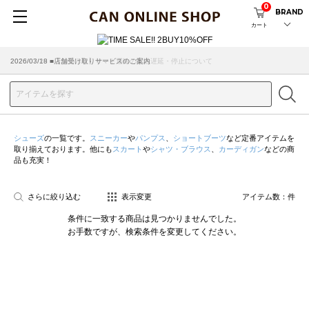
0
BRAND
カート
2026/07/29 ■【お知らせ】ヤマト運輸の配送遅延・停止について
2026/03/18 ■店舗受け取りサービスのご案内
シューズ
の一覧です。
スニーカー
や
パンプス
、
ショートブーツ
など定番アイテムを
取り揃えております。他にも
スカート
や
シャツ・ブラウス
、
カーディガン
などの商
品も充実！
さらに絞り込む
表示変更
アイテム数：
件
条件に一致する商品は見つかりませんでした。
お手数ですが、検索条件を変更してください。