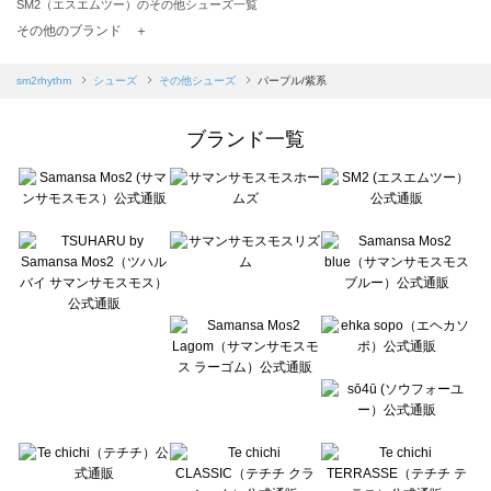
SM2（エスエムツー）のその他シューズ一覧
TSUHARU by Samansa Mos2（ツハルバイサマンサモスモス）のその他シューズ一覧
その他のブランド ＋
sm2rhythm（サマンサモスモス リズム）のその他シューズ一覧
Samansa Mos2 blue（サマンサモスモス ブルー）のその他シューズ一覧
sm2rhythm
シューズ
その他シューズ
パープル/紫系
Samansa Mos2 Lagom（サマンサモスモス ラーゴム）のその他シューズ一覧
ehka sopo（エヘカソポ）のその他シューズ一覧
ブランド一覧
sō4ū（ソウフォーユー）のその他シューズ一覧
Te chichi（テチチ）のその他シューズ一覧
Te chichi CLASSIC（テチチ クラシック）のその他シューズ一覧
Te chichi TERRASSE（テチチ テラス）のその他シューズ一覧
Lugnoncure（ルノンキュール）のその他シューズ一覧
BETTY'S BLUE（べティーズブルー）のその他シューズ一覧
Wpc.（ワールドパーティー）のその他シューズ一覧