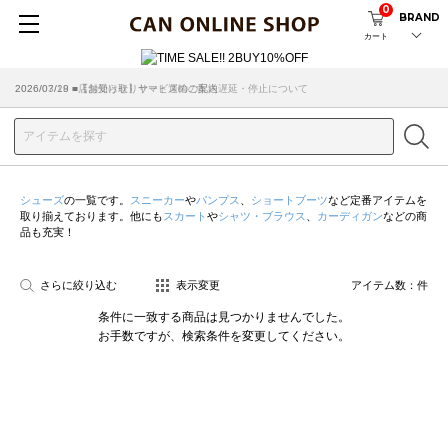
0
BRAND
カート
2026/07/29 ■【お知らせ】ヤマト運輸の配送遅延・停止について
2026/03/18 ■店舗受け取りサービスのご案内
シューズ
の一覧です。
スニーカー
や
パンプス
、
ショートブーツ
など定番アイテムを
取り揃えております。他にも
スカート
や
シャツ・ブラウス
、
カーディガン
などの商
品も充実！
さらに絞り込む
表示変更
アイテム数：
件
条件に一致する商品は見つかりませんでした。
お手数ですが、検索条件を変更してください。