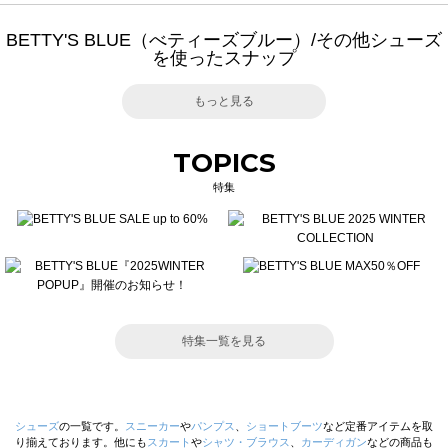
BETTY'S BLUE（べティーズブルー）/その他シューズ
を使ったスナップ
もっと見る
TOPICS
特集
特集一覧を見る
シューズ
の一覧です。
スニーカー
や
パンプス
、
ショートブーツ
など定番アイテムを取
り揃えております。他にも
スカート
や
シャツ・ブラウス
、
カーディガン
などの商品も