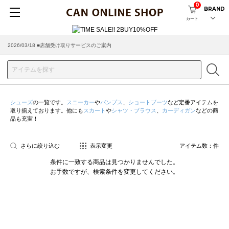
0
BRAND
カート
2026/03/18 ■店舗受け取りサービスのご案内
シューズ
の一覧です。
スニーカー
や
パンプス
、
ショートブーツ
など定番アイテムを
取り揃えております。他にも
スカート
や
シャツ・ブラウス
、
カーディガン
などの商
品も充実！
さらに絞り込む
表示変更
アイテム数：
件
条件に一致する商品は見つかりませんでした。
お手数ですが、検索条件を変更してください。