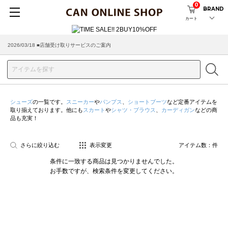
0
BRAND
カート
2026/03/18 ■店舗受け取りサービスのご案内
シューズ
の一覧です。
スニーカー
や
パンプス
、
ショートブーツ
など定番アイテムを
取り揃えております。他にも
スカート
や
シャツ・ブラウス
、
カーディガン
などの商
品も充実！
さらに絞り込む
表示変更
アイテム数：
件
条件に一致する商品は見つかりませんでした。
お手数ですが、検索条件を変更してください。