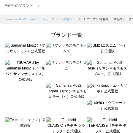
TSUHARU by Samansa Mos2（ツハルバイサマンサモスモス）のその他シューズ一覧
その他のブランド ＋
sm2rhythm（サマンサモスモス リズム）のその他シューズ一覧
Samansa Mos2 blue（サマンサモスモス ブルー）のその他シューズ一覧
Samansa Mos2 home's
シューズ
その他シューズ
ブラウン/茶色系
商品ステータ
Samansa Mos2 Lagom（サマンサモスモス ラーゴム）のその他シューズ一覧
ehka sopo（エヘカソポ）のその他シューズ一覧
ブランド一覧
sō4ū（ソウフォーユー）のその他シューズ一覧
Te chichi（テチチ）のその他シューズ一覧
Te chichi CLASSIC（テチチ クラシック）のその他シューズ一覧
Te chichi TERRASSE（テチチ テラス）のその他シューズ一覧
Lugnoncure（ルノンキュール）のその他シューズ一覧
BETTY'S BLUE（べティーズブルー）のその他シューズ一覧
Wpc.（ワールドパーティー）のその他シューズ一覧