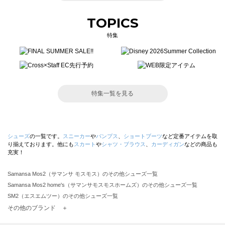
TOPICS
特集
特集一覧を見る
シューズ
の一覧です。
スニーカー
や
パンプス
、
ショートブーツ
など定番アイテムを取
り揃えております。他にも
スカート
や
シャツ・ブラウス
、
カーディガン
などの商品も
充実！
Samansa Mos2（サマンサ モスモス）のその他シューズ一覧
Samansa Mos2 home's（サマンサモスモスホームズ）のその他シューズ一覧
SM2（エスエムツー）のその他シューズ一覧
TSUHARU by Samansa Mos2（ツハルバイサマンサモスモス）のその他シューズ一覧
その他のブランド ＋
sm2rhythm（サマンサモスモス リズム）のその他シューズ一覧