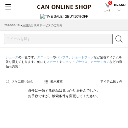
0
BRAND
カート
2026/03/18 ■店舗受け取りサービスのご案内
シューズ
の一覧です。
スニーカー
や
パンプス
、
ショートブーツ
など定番アイテムを
取り揃えております。他にも
スカート
や
シャツ・ブラウス
、
カーディガン
などの商
品も充実！
さらに絞り込む
表示変更
アイテム数：
件
条件に一致する商品は見つかりませんでした。
お手数ですが、検索条件を変更してください。