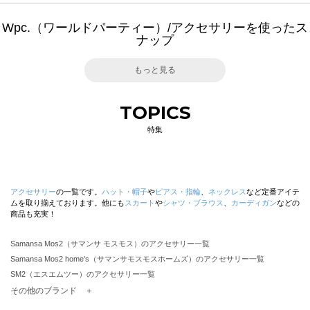
Wpc.（ワールドパーティー）/アクセサリーを使ったス
ナップ
もっと見る
TOPICS
特集
アクセサリー
の一覧です。
ハット・帽子
や
ピアス・指輪
、
ネックレス
など定番アイテ
ムを取り揃えております。他にも
スカート
や
シャツ・ブラウス
、
カーディガン
などの
商品も充実！
Samansa Mos2（サマンサ モスモス）のアクセサリー一覧
Samansa Mos2 home's（サマンサモスモスホームズ）のアクセサリー一覧
SM2（エスエムツー）のアクセサリー一覧
TSUHARU by Samansa Mos2（ツハルバイサマンサモスモス）のアクセサリー一覧
その他のブランド ＋
sm2rhythm（サマンサモスモス リズム）のアクセサリー一覧