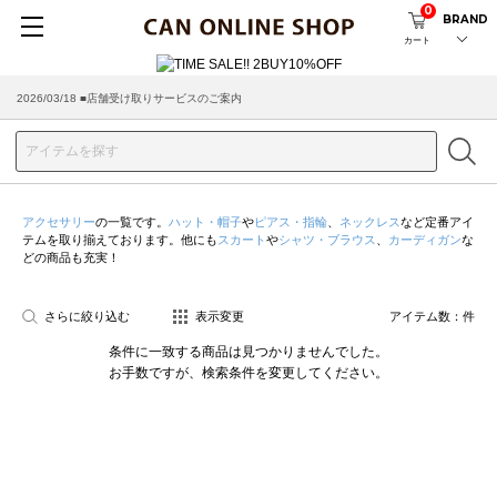
0
BRAND
カート
2026/08/04 ■8/13(木)AM2:00～サイトメンテナンス実施のお知らせ
2026/03/18 ■店舗受け取りサービスのご案内
アクセサリー
の一覧です。
ハット・帽子
や
ピアス・指輪
、
ネックレス
など定番アイ
テムを取り揃えております。他にも
スカート
や
シャツ・ブラウス
、
カーディガン
な
どの商品も充実！
さらに絞り込む
表示変更
アイテム数：
件
条件に一致する商品は見つかりませんでした。
お手数ですが、検索条件を変更してください。