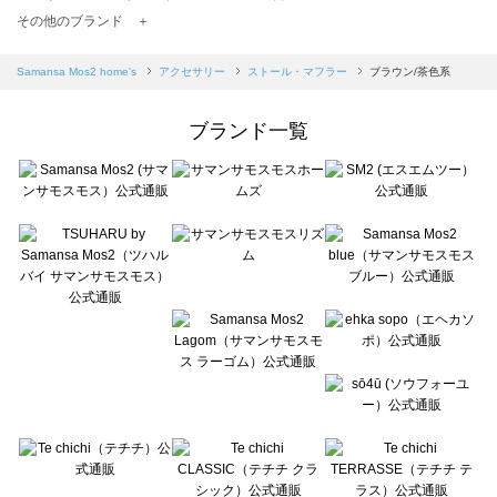
TSUHARU by Samansa Mos2（ツハルバイサマンサモスモス）のストール・マフラー一覧
その他のブランド ＋
sm2rhythm（サマンサモスモス リズム）のストール・マフラー一覧
Samansa Mos2 blue（サマンサモスモス ブルー）のストール・マフラー一覧
Samansa Mos2 home's
アクセサリー
ストール・マフラー
ブラウン/茶色系
Samansa Mos2 Lagom（サマンサモスモス ラーゴム）のストール・マフラー一覧
ehka sopo（エヘカソポ）のストール・マフラー一覧
ブランド一覧
sō4ū（ソウフォーユー）のストール・マフラー一覧
Te chichi（テチチ）のストール・マフラー一覧
Te chichi CLASSIC（テチチ クラシック）のストール・マフラー一覧
Te chichi TERRASSE（テチチ テラス）のストール・マフラー一覧
Lugnoncure（ルノンキュール）のストール・マフラー一覧
BETTY'S BLUE（べティーズブルー）のストール・マフラー一覧
Wpc.（ワールドパーティー）のストール・マフラー一覧