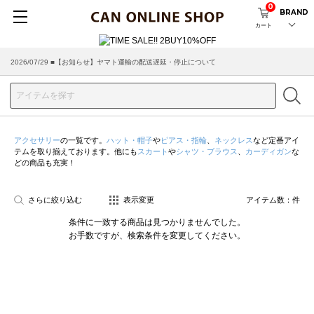
0
BRAND
カート
2026/07/29 ■【お知らせ】ヤマト運輸の配送遅延・停止について
アクセサリー
の一覧です。
ハット・帽子
や
ピアス・指輪
、
ネックレス
など定番アイ
テムを取り揃えております。他にも
スカート
や
シャツ・ブラウス
、
カーディガン
な
どの商品も充実！
さらに絞り込む
表示変更
アイテム数：
件
条件に一致する商品は見つかりませんでした。
お手数ですが、検索条件を変更してください。