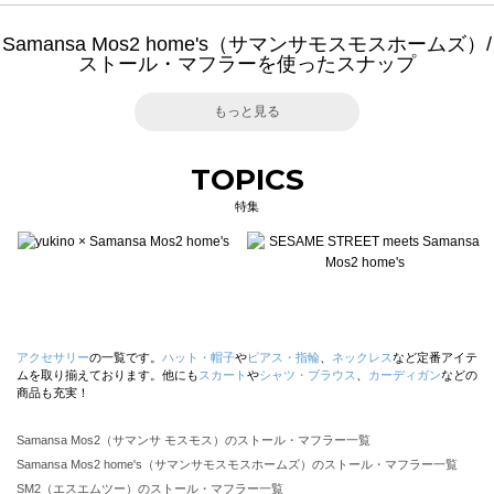
Samansa Mos2 home's（サマンサモスモスホームズ）/
ストール・マフラーを使ったスナップ
もっと見る
TOPICS
特集
アクセサリー
の一覧です。
ハット・帽子
や
ピアス・指輪
、
ネックレス
など定番アイテ
ムを取り揃えております。他にも
スカート
や
シャツ・ブラウス
、
カーディガン
などの
商品も充実！
Samansa Mos2（サマンサ モスモス）のストール・マフラー一覧
Samansa Mos2 home's（サマンサモスモスホームズ）のストール・マフラー一覧
SM2（エスエムツー）のストール・マフラー一覧