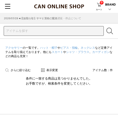
0
BRAND
カート
2026/07/29 ■【お知らせ】ヤマト運輸の配送遅延・停止について
2026/03/18 ■店舗受け取りサービスのご案内
アクセサリー
の一覧です。
ハット・帽子
や
ピアス・指輪
、
ネックレス
など定番アイ
テムを取り揃えております。他にも
スカート
や
シャツ・ブラウス
、
カーディガン
な
どの商品も充実！
さらに絞り込む
表示変更
アイテム数：
件
条件に一致する商品は見つかりませんでした。
お手数ですが、検索条件を変更してください。