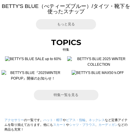
BETTY'S BLUE（べティーズブルー）/タイツ・靴下を
使ったスナップ
もっと見る
TOPICS
特集
特集一覧を見る
アクセサリー
の一覧です。
ハット・帽子
や
ピアス・指輪
、
ネックレス
など定番アイテ
ムを取り揃えております。他にも
スカート
や
シャツ・ブラウス
、
カーディガン
などの
商品も充実！