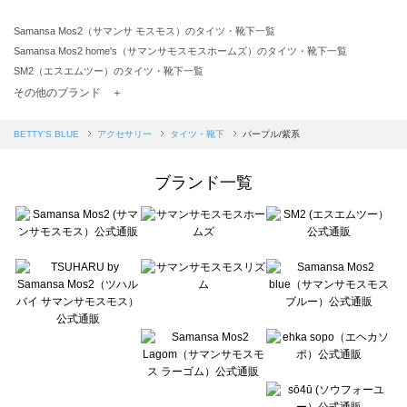
Samansa Mos2（サマンサ モスモス）のタイツ・靴下一覧
Samansa Mos2 home's（サマンサモスモスホームズ）のタイツ・靴下一覧
SM2（エスエムツー）のタイツ・靴下一覧
TSUHARU by Samansa Mos2（ツハルバイサマンサモスモス）のタイツ・靴下一覧
その他のブランド ＋
sm2rhythm（サマンサモスモス リズム）のタイツ・靴下一覧
Samansa Mos2 blue（サマンサモスモス ブルー）のタイツ・靴下一覧
BETTY'S BLUE
アクセサリー
タイツ・靴下
パープル/紫系
Samansa Mos2 Lagom（サマンサモスモス ラーゴム）のタイツ・靴下一覧
ehka sopo（エヘカソポ）のタイツ・靴下一覧
ブランド一覧
sō4ū（ソウフォーユー）のタイツ・靴下一覧
Te chichi（テチチ）のタイツ・靴下一覧
Te chichi CLASSIC（テチチ クラシック）のタイツ・靴下一覧
Te chichi TERRASSE（テチチ テラス）のタイツ・靴下一覧
Lugnoncure（ルノンキュール）のタイツ・靴下一覧
BETTY'S BLUE（べティーズブルー）のタイツ・靴下一覧
Wpc.（ワールドパーティー）のタイツ・靴下一覧