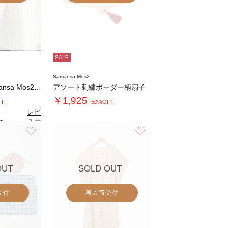
SALE
Samansa Mos2
【メルヘン×Samansa Mos2】サンド…
アソート刺繍ボーダー柄扇子
￥1,925
FF-
-50%OFF-
レビ
ュー
0
（1）
を見
お気に入り
お気に入り
る
OUT
SOLD OUT
受付
再入荷受付