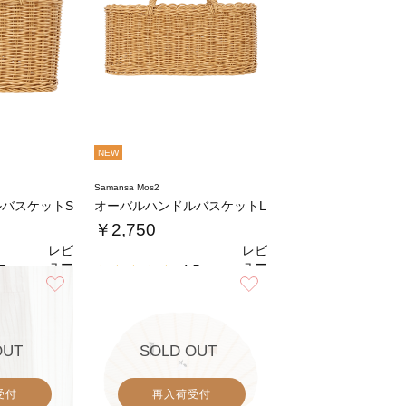
NEW
Samansa Mos2
バスケットS
オーバルハンドルバスケットL
￥2,750
レビ
レビ
ュー
ュー
5
4.5
（2）
（4）
を見
を見
お気に入り
お気に入り
る
る
OUT
SOLD OUT
受付
再入荷受付