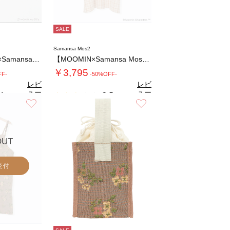
SALE
Samansa Mos2
o×Samansa…
【MOOMIN×Samansa Mos2】刺…
￥3,795
FF-
-50%OFF-
レビ
レビ
ュー
ュー
4
2.5
（5）
（2）
を見
を見
お気に入り
お気に入り
る
る
OUT
受付