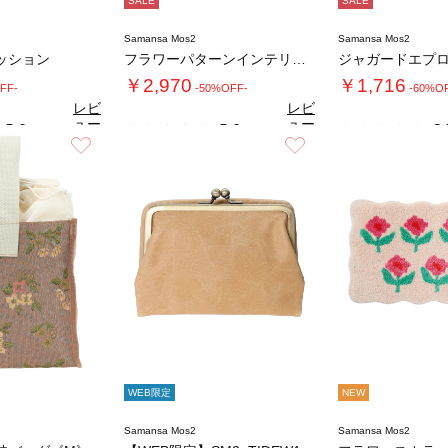
SALE
SALE
Samansa Mos2
Samansa Mos2
ッション
フラワーパターンインテリアスロー
ジャガードエプ
￥2,970
￥1,716
FF-
-50%OFF-
-60%O
レビ
レビ
ュー
ュー
5.0
5.0
3.
（1）
（2）
を見
を見
お気に入り
お気に入り
る
る
WEB限定
NEW
Samansa Mos2
Samansa Mos2