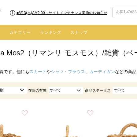
■8/13(木)AM2:00～サイトメンテナンス実施のお知らせ
カテゴリー
ランキング
スナップ
nsa Mos2（サマンサ モスモス）/雑貨（
覧です。他にも
スカート
や
シャツ・ブラウス
、
カーディガン
などの商品
順
すべて
すべて
在庫の有無
商品ステータス
お気に入り
お気に入り