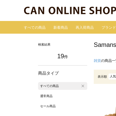
すべての商品
新着商品
再入荷商品
ブランド
Sama
検索結果
19
件
雑貨
の商品一
商品タイプ
人気
表示順
すべての商品
通常商品
セール商品