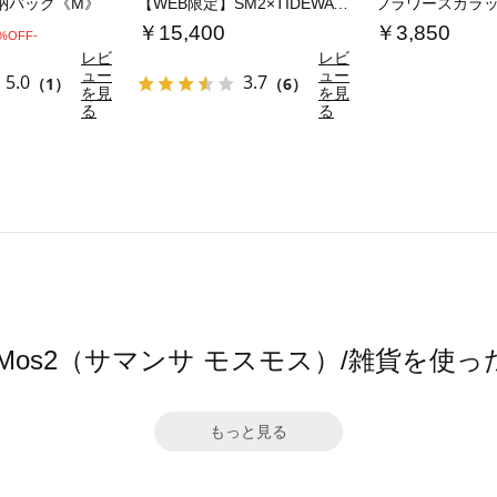
納バッグ《M》
【WEB限定】SM2×TIDEWAY 二つ折…
￥15,400
￥3,850
0%OFF-
レビ
レビ
ュー
ュー
5.0
3.7
（1）
（6）
を見
を見
る
る
sa Mos2（サマンサ モスモス）/雑貨を使
もっと見る