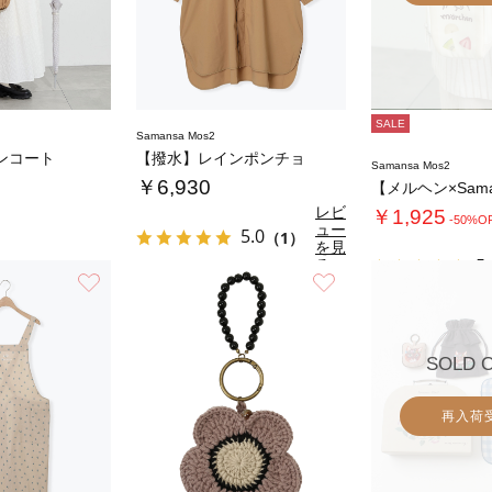
SALE
Samansa Mos2
ンコート
【撥水】レインポンチョ
Samansa Mos2
￥6,930
レビ
￥1,925
-50%O
ュー
5.0
（1）
を見
る
5.
お気に入り
お気に入り
SOLD 
再入荷