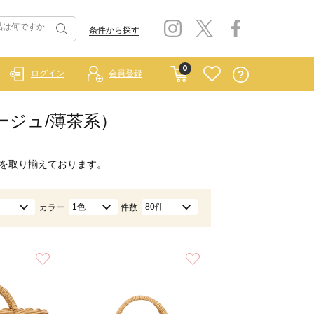
条件から探す
0
ログイン
会員登録
ベージュ/薄茶系）
を取り揃えております。
1色
80件
カラー
件数
お気に入り
お気に入り