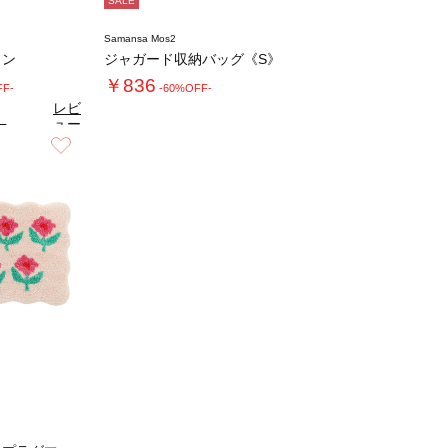
SALE
Samansa Mos2
ロン
ジャガード収納バッグ《S》
￥836
FF-
-60%OFF-
レビ
ュー
7
（3）
を見
お気に入り
る