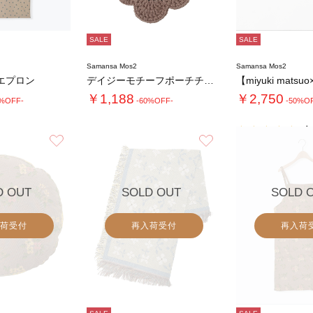
SALE
SALE
Samansa Mos2
Samansa Mos2
エプロン
デイジーモチーフポーチチャーム
【miyuki matsu
￥1,188
￥2,750
0%OFF-
-60%OFF-
-50%O
4.
お気に入り
お気に入り
D OUT
SOLD OUT
SOLD 
荷受付
再入荷受付
再入荷