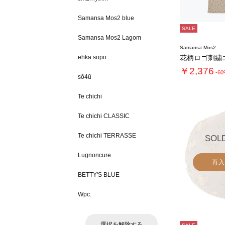
Samansa Mos2 blue
SALE
Samansa Mos2 Lagom
Samansa Mos2
ehka sopo
花柄ロゴ刺繍
￥2,376
-6
sō4ū
Te chichi
Te chichi CLASSIC
Te chichi TERRASSE
SOL
Lugnoncure
再入
BETTY'S BLUE
Wpc.
選択を解除する