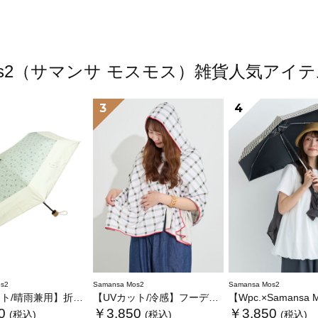
 Mos2（サマンサ モスモス）雑貨人気ア
3
4
s2
Samansa Mos2
Samansa Mos2
/晴雨兼用】折り畳み傘
【UVカット/冷感】フーディータオル
【Wpc.×Samansa Mos2】
0
￥3,850
￥3,850
(税込)
(税込)
(税込)