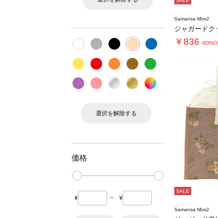
SALE
Samansa Mos2
ジャガードク
￥836
-60%O
選択を解除する
価格
SALE
¥
~
¥
Samansa Mos2