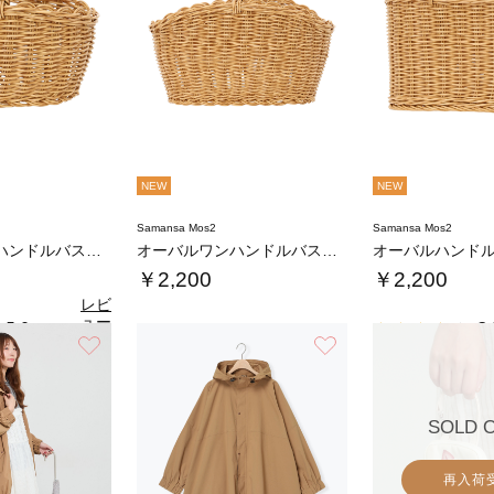
NEW
NEW
Samansa Mos2
Samansa Mos2
オーバルワンハンドルバスケットS
オーバルワンハンドルバスケットL
オーバルハンドル
￥2,200
￥2,200
レビ
ュー
5.0
3.
（1）
を見
お気に入り
お気に入り
る
SOLD 
再入荷