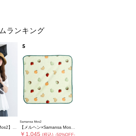
イテムランキング
5
Samansa Mos2
コンパクト日傘
【メルヘン×Samansa Mos2】モチーフハンドタオル
￥1,045
(税込)
-50%OFF-