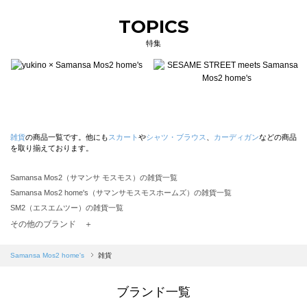
TOPICS
特集
雑貨
の商品一覧です。他にも
スカート
や
シャツ・ブラウス
、
カーディガン
などの商品
を取り揃えております。
Samansa Mos2（サマンサ モスモス）の雑貨一覧
Samansa Mos2 home's（サマンサモスモスホームズ）の雑貨一覧
SM2（エスエムツー）の雑貨一覧
TSUHARU by Samansa Mos2（ツハルバイサマンサモスモス）の雑貨一覧
その他のブランド ＋
sm2rhythm（サマンサモスモス リズム）の雑貨一覧
Samansa Mos2 blue（サマンサモスモス ブルー）の雑貨一覧
Samansa Mos2 home's
雑貨
Samansa Mos2 Lagom（サマンサモスモス ラーゴム）の雑貨一覧
ehka sopo（エヘカソポ）の雑貨一覧
ブランド一覧
sō4ū（ソウフォーユー）の雑貨一覧