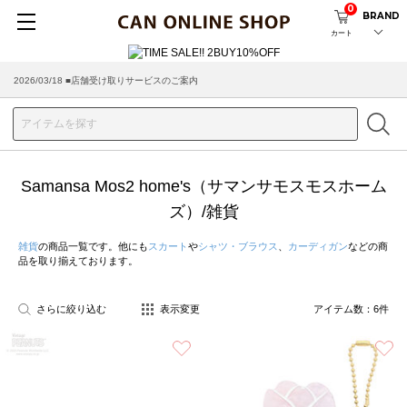
0
BRAND
カート
2026/03/18 ■店舗受け取りサービスのご案内
Samansa Mos2 home's（サマンサモスモスホーム
ズ）/雑貨
雑貨
の商品一覧です。他にも
スカート
や
シャツ・ブラウス
、
カーディガン
などの商
品を取り揃えております。
さらに絞り込む
表示変更
アイテム数：
6
件
お気に入り