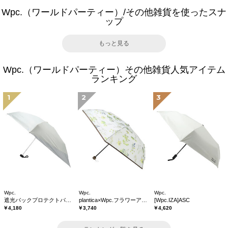
Wpc.（ワールドパーティー）/その他雑貨を使ったスナ
ップ
もっと見る
Wpc.（ワールドパーティー）その他雑貨人気アイテム
ランキング
1
2
3
Wpc.
Wpc.
Wpc.
遮光バックプロテクトパラソル tiny
plantica×Wpc.フラワーアンブレラプラスティックmini
[Wpc.IZA]ASC
￥4,180
￥3,740
￥4,620