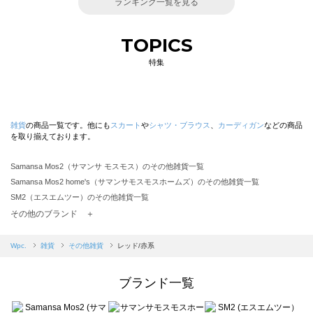
ランキング一覧を見る
TOPICS
特集
雑貨
の商品一覧です。他にも
スカート
や
シャツ・ブラウス
、
カーディガン
などの商品
を取り揃えております。
Samansa Mos2（サマンサ モスモス）のその他雑貨一覧
Samansa Mos2 home's（サマンサモスモスホームズ）のその他雑貨一覧
SM2（エスエムツー）のその他雑貨一覧
TSUHARU by Samansa Mos2（ツハルバイサマンサモスモス）のその他雑貨一覧
その他のブランド ＋
sm2rhythm（サマンサモスモス リズム）のその他雑貨一覧
Samansa Mos2 blue（サマンサモスモス ブルー）のその他雑貨一覧
Wpc.
雑貨
その他雑貨
レッド/赤系
Samansa Mos2 Lagom（サマンサモスモス ラーゴム）のその他雑貨一覧
ehka sopo（エヘカソポ）のその他雑貨一覧
ブランド一覧
sō4ū（ソウフォーユー）のその他雑貨一覧
Te chichi（テチチ）のその他雑貨一覧