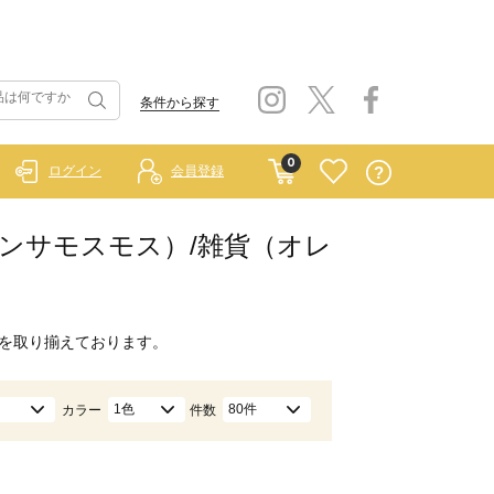
条件から探す
0
ログイン
会員登録
イ サマンサモスモス）/雑貨（オレ
を取り揃えております。
1色
80件
カラー
件数