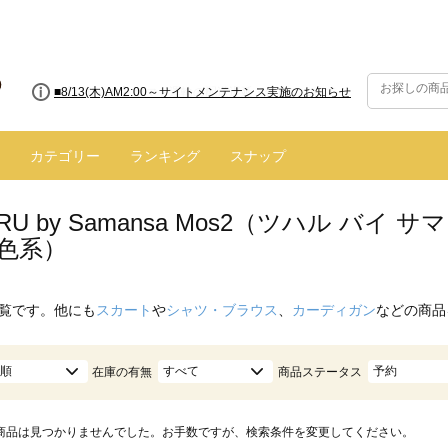
■8/13(木)AM2:00～サイトメンテナンス実施のお知らせ
カテゴリー
ランキング
スナップ
ARU by Samansa Mos2（ツハル バ
橙色系）
覧です。他にも
スカート
や
シャツ・ブラウス
、
カーディガン
などの商品
順
すべて
予約
在庫の有無
商品ステータス
商品は見つかりませんでした。お手数ですが、検索条件を変更してください。