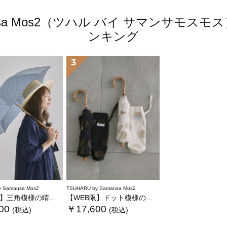
amansa Mos2（ツハル バイ サマンサモ
ンキング
3
 Samansa Mos2
TSUHARU by Samansa Mos2
三角模様の晴雨兼用日傘
【WEB限】ドット模様の晴雨兼用日傘
00
￥17,600
(税込)
(税込)