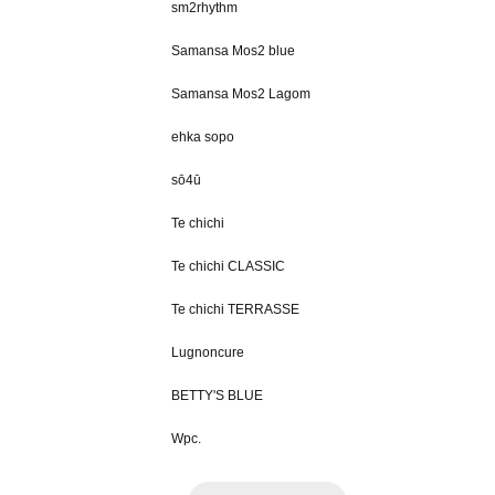
sm2rhythm
Samansa Mos2 blue
Samansa Mos2 Lagom
ehka sopo
sō4ū
Te chichi
Te chichi CLASSIC
Te chichi TERRASSE
Lugnoncure
BETTY'S BLUE
Wpc.