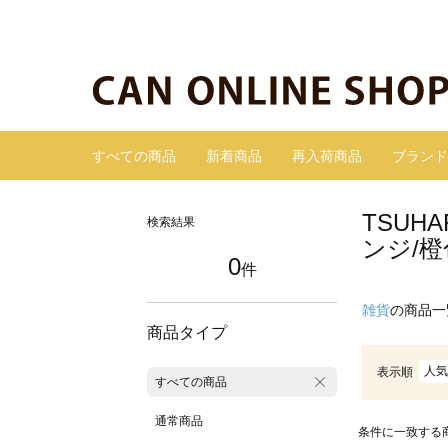
すべての商品
新着商品
再入荷商品
ブランド
TSUH
検索結果
ンジ/
0
件
雑貨
の商品一
商品タイプ
人気
表示順
すべての商品
通常商品
条件に一致する