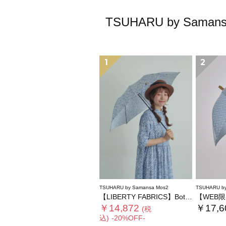
TSUHARU by S
1
2
TSUHARU by Samansa Mos2
TSUHARU by
【LIBERTY FABRICS】Botanical Language柄日傘
【WEB限】
￥14,872
￥17,6
(税
込)
-20%OFF-