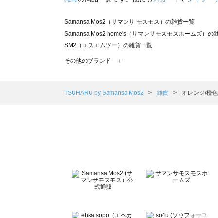
Samansa Mos2（サマンサ モスモス）の雑貨一覧
Samansa Mos2 home's（サマンサモスモスホームズ）
SM2（エスエムツー）の雑貨一覧
TSUHARU by Samansa Mos2（ツハルバイサマンサ
その他のブランド ＋
sm2rhythm（サマンサモスモス リズム）の雑貨一覧
Samansa Mos2 blue（サマンサモスモス ブルー）の雑貨
Samansa Mos2 Lagom（サマンサモスモス ラーゴム）
TSUHARU by Samansa Mos2
雑貨
オレンジ/橙
ehka sopo（エヘカソポ）の雑貨一覧
sō4ū（ソウフォーユー）の雑貨一覧
Te chichi（テチチ）の雑貨一覧
Te chichi CLASSIC（テチチ クラシック）の雑貨一覧
Te chichi TERRASSE（テチチ テラス）の雑貨一覧
Lugnoncure（ルノンキュール）の雑貨一覧
BETTY'S BLUE（べティーズブルー）の雑貨一覧
Wpc.（ワールドパーティー）の雑貨一覧