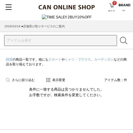
0
BRAND
カート
2026/03/18 ■店舗受け取りサービスのご案内
雑貨
の商品一覧です。他にも
スカート
や
シャツ・ブラウス
、
カーディガン
などの商
品を取り揃えております。
さらに絞り込む
表示変更
アイテム数：
件
条件に一致する商品は見つかりませんでした。
お手数ですが、検索条件を変更してください。