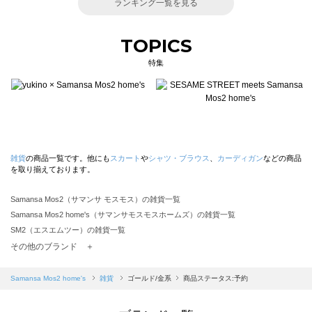
ランキング一覧を見る
TOPICS
特集
雑貨
の商品一覧です。他にも
スカート
や
シャツ・ブラウス
、
カーディガン
などの商品
を取り揃えております。
Samansa Mos2（サマンサ モスモス）の雑貨一覧
Samansa Mos2 home's（サマンサモスモスホームズ）の雑貨一覧
SM2（エスエムツー）の雑貨一覧
TSUHARU by Samansa Mos2（ツハルバイサマンサモスモス）の雑貨一覧
その他のブランド ＋
sm2rhythm（サマンサモスモス リズム）の雑貨一覧
Samansa Mos2 blue（サマンサモスモス ブルー）の雑貨一覧
Samansa Mos2 home's
雑貨
ゴールド/金系
商品ステータス:予約
Samansa Mos2 Lagom（サマンサモスモス ラーゴム）の雑貨一覧
ehka sopo（エヘカソポ）の雑貨一覧