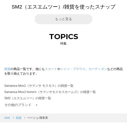
SM2（エスエムツー）/雑貨を使ったスナップ
もっと見る
TOPICS
特集
雑貨
の商品一覧です。他にも
スカート
や
シャツ・ブラウス
、
カーディガン
などの商品
を取り揃えております。
Samansa Mos2（サマンサ モスモス）の雑貨一覧
Samansa Mos2 home's（サマンサモスモスホームズ）の雑貨一覧
SM2（エスエムツー）の雑貨一覧
TSUHARU by Samansa Mos2（ツハルバイサマンサモスモス）の雑貨一覧
その他のブランド ＋
sm2rhythm（サマンサモスモス リズム）の雑貨一覧
Samansa Mos2 blue（サマンサモスモス ブルー）の雑貨一覧
SM2
雑貨
ベージュ/薄茶系
Samansa Mos2 Lagom（サマンサモスモス ラーゴム）の雑貨一覧