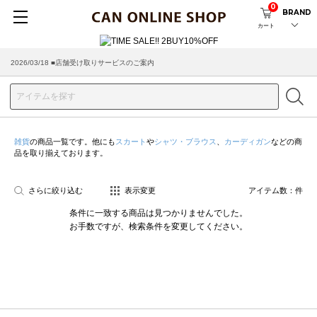
0
BRAND
カート
2026/08/04 ■8/13(木)AM2:00～サイトメンテナンス実施のお知らせ
2026/03/18 ■店舗受け取りサービスのご案内
雑貨
の商品一覧です。他にも
スカート
や
シャツ・ブラウス
、
カーディガン
などの商
品を取り揃えております。
さらに絞り込む
表示変更
アイテム数：
件
条件に一致する商品は見つかりませんでした。
お手数ですが、検索条件を変更してください。