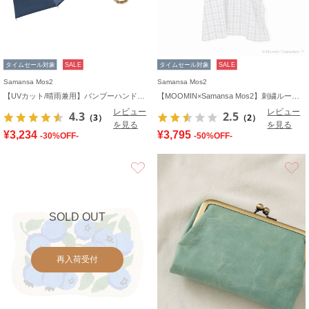
タイムセール対象
SALE
タイムセール対象
SALE
Samansa Mos2
Samansa Mos2
【UVカット/晴雨兼用】バンブーハンドルショート傘
【MOOMIN×Samansa Mos2】刺繍ルームワンピース
レビュー
レビュー
4.3
2.5
（3）
（2）
を見る
を見る
¥3,234
¥3,795
-30%OFF-
-50%OFF-
お気に入り
SOLD OUT
再入荷受付