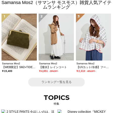
Samansa Mos2（サマンサ モスモス）雑貨人気アイテ
ムランキング
1
2
3
Samansa Mos2
Samansa Mos2
Samansa Mos2
【WEB限定】SM2×TIDEWAY 二つ折りがま口財布
【撥水】レインコート
【UVカット/冷感】フーディータオル
￥15,400
￥4,851
￥2,310
-30%OFF-
-40%OFF-
ランキング一覧を見る
TOPICS
特集