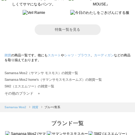
特集一覧を見る
雑貨
の商品一覧です。他にも
スカート
や
シャツ・ブラウス
、
カーディガン
などの商品
を取り揃えております。
Samansa Mos2（サマンサ モスモス）の雑貨一覧
Samansa Mos2 home's（サマンサモスモスホームズ）の雑貨一覧
SM2（エスエムツー）の雑貨一覧
TSUHARU by Samansa Mos2（ツハルバイサマンサモスモス）の雑貨一覧
その他のブランド ＋
sm2rhythm（サマンサモスモス リズム）の雑貨一覧
Samansa Mos2 blue（サマンサモスモス ブルー）の雑貨一覧
Samansa Mos2
雑貨
ブルー/青系
Samansa Mos2 Lagom（サマンサモスモス ラーゴム）の雑貨一覧
ehka sopo（エヘカソポ）の雑貨一覧
ブランド一覧
sō4ū（ソウフォーユー）の雑貨一覧
Te chichi（テチチ）の雑貨一覧