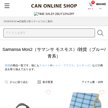
0
BRAND
カート
2026/03/18 ■店舗受け取りサービスのご案内
Samansa Mos2（サマンサ モスモス）/雑貨（ブルー/
青系）
雑貨
の商品一覧です。他にも
スカート
や
シャツ・ブラウス
、
カーディガン
などの商
品を取り揃えております。
さらに絞り込む
表示変更
アイテム数：
16
件
お気に入り