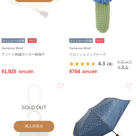
タイムセール対象
SALE
タイムセール対象
SALE
Samansa Mos2
Samansa Mos2
アソート刺繍ボーダー柄扇子
クロッシェリップケース
レビュー
4.3
（3）
を見る
¥1,925
¥704
-50%OFF-
-60%OFF-
お気に入り
SOLD OUT
再入荷受付