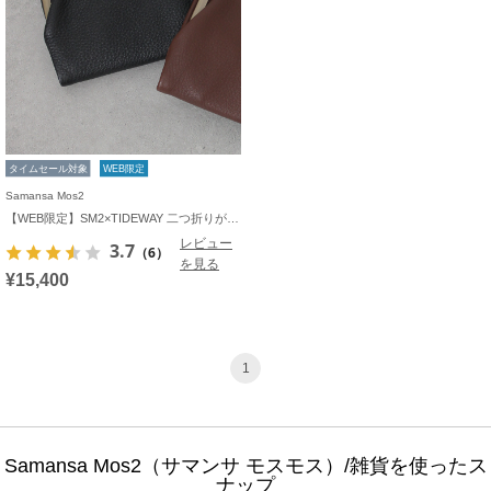
タイムセール対象
WEB限定
Samansa Mos2
【WEB限定】SM2×TIDEWAY 二つ折りがま口財布
レビュー
3.7
（6）
を見る
¥15,400
1
Samansa Mos2（サマンサ モスモス）/雑貨を使ったス
ナップ