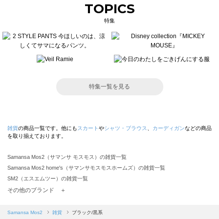
TOPICS
特集
特集一覧を見る
雑貨
の商品一覧です。他にも
スカート
や
シャツ・ブラウス
、
カーディガン
などの商品
を取り揃えております。
Samansa Mos2（サマンサ モスモス）の雑貨一覧
Samansa Mos2 home's（サマンサモスモスホームズ）の雑貨一覧
SM2（エスエムツー）の雑貨一覧
TSUHARU by Samansa Mos2（ツハルバイサマンサモスモス）の雑貨一覧
その他のブランド ＋
sm2rhythm（サマンサモスモス リズム）の雑貨一覧
Samansa Mos2 blue（サマンサモスモス ブルー）の雑貨一覧
Samansa Mos2
雑貨
ブラック/黒系