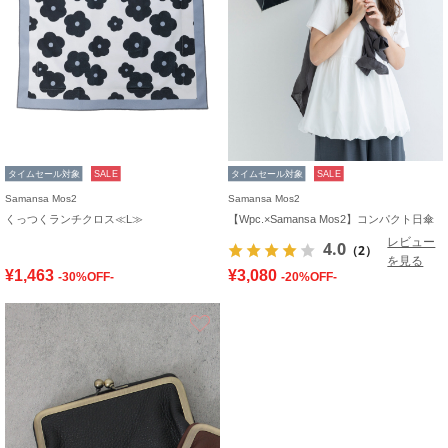
タイムセール対象
SALE
タイムセール対象
SALE
Samansa Mos2
Samansa Mos2
くっつくランチクロス≪L≫
【Wpc.×Samansa Mos2】コンパクト日傘
レビュー
4.0
（2）
を見る
¥1,463
¥3,080
-30%OFF-
-20%OFF-
お気に入り