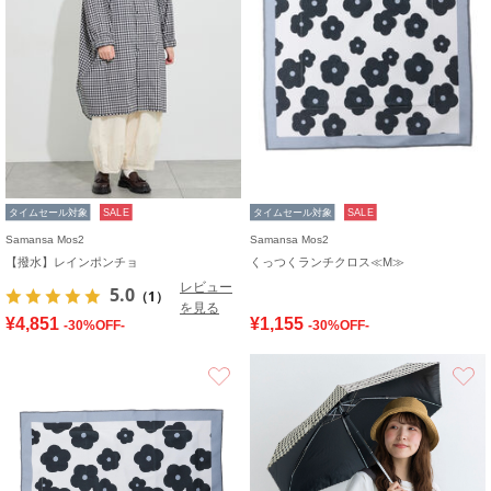
タイムセール対象
SALE
タイムセール対象
SALE
Samansa Mos2
Samansa Mos2
【撥水】レインポンチョ
くっつくランチクロス≪M≫
レビュー
5.0
（1）
を見る
¥4,851
¥1,155
-30%OFF-
-30%OFF-
お気に入り