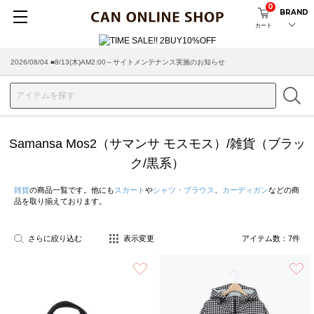
0
BRAND
カート
2026/08/04 ■8/13(木)AM2:00～サイトメンテナンス実施のお知らせ
Samansa Mos2（サマンサ モスモス）/雑貨（ブラッ
ク/黒系）
雑貨
の商品一覧です。他にも
スカート
や
シャツ・ブラウス
、
カーディガン
などの商
品を取り揃えております。
さらに絞り込む
表示変更
アイテム数：
7
件
お気に入り