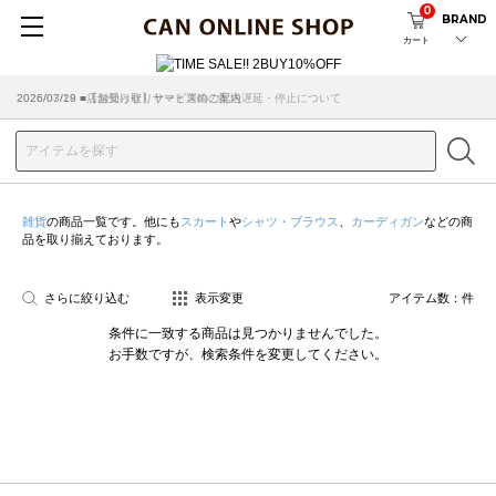
0
BRAND
カート
2026/07/29 ■【お知らせ】ヤマト運輸の配送遅延・停止について
2026/03/18 ■店舗受け取りサービスのご案内
雑貨
の商品一覧です。他にも
スカート
や
シャツ・ブラウス
、
カーディガン
などの商
品を取り揃えております。
さらに絞り込む
表示変更
アイテム数：
件
条件に一致する商品は見つかりませんでした。
お手数ですが、検索条件を変更してください。