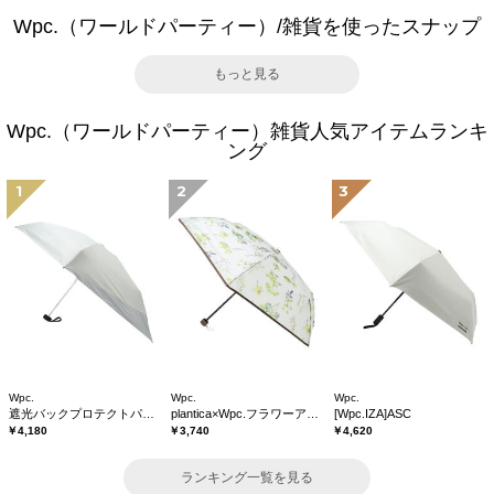
Wpc.（ワールドパーティー）/雑貨を使ったスナップ
もっと見る
Wpc.（ワールドパーティー）雑貨人気アイテムランキ
ング
1
2
3
Wpc.
Wpc.
Wpc.
遮光バックプロテクトパラソル tiny
plantica×Wpc.フラワーアンブレラプラスティックmini
[Wpc.IZA]ASC
￥4,180
￥3,740
￥4,620
ランキング一覧を見る