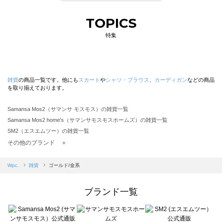
TOPICS
特集
雑貨
の商品一覧です。他にも
スカート
や
シャツ・ブラウス
、
カーディガン
などの商品
を取り揃えております。
Samansa Mos2（サマンサ モスモス）の雑貨一覧
Samansa Mos2 home's（サマンサモスモスホームズ）の雑貨一覧
SM2（エスエムツー）の雑貨一覧
TSUHARU by Samansa Mos2（ツハルバイサマンサモスモス）の雑貨一覧
その他のブランド ＋
sm2rhythm（サマンサモスモス リズム）の雑貨一覧
Samansa Mos2 blue（サマンサモスモス ブルー）の雑貨一覧
Wpc.
雑貨
ゴールド/金系
Samansa Mos2 Lagom（サマンサモスモス ラーゴム）の雑貨一覧
ehka sopo（エヘカソポ）の雑貨一覧
ブランド一覧
sō4ū（ソウフォーユー）の雑貨一覧
Te chichi（テチチ）の雑貨一覧
Te chichi CLASSIC（テチチ クラシック）の雑貨一覧