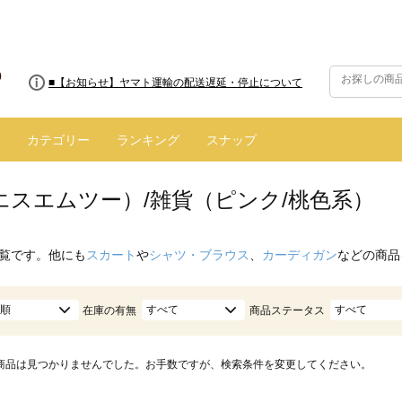
■8/13(木)AM2:00～サイトメンテナンス実施のお知らせ
■【お知らせ】ヤマト運輸の配送遅延・停止について
カテゴリー
ランキング
スナップ
（エスエムツー）/雑貨（ピンク/桃色系）
覧です。他にも
スカート
や
シャツ・ブラウス
、
カーディガン
などの商品
順
すべて
すべて
在庫の有無
商品ステータス
商品は見つかりませんでした。お手数ですが、検索条件を変更してください。