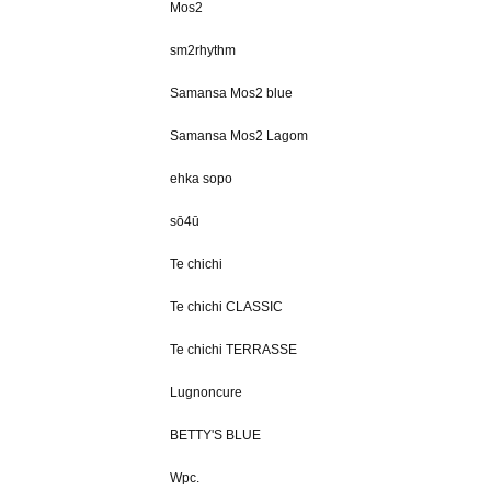
Mos2
sm2rhythm
Samansa Mos2 blue
Samansa Mos2 Lagom
ehka sopo
sō4ū
Te chichi
Te chichi CLASSIC
Te chichi TERRASSE
Lugnoncure
BETTY'S BLUE
Wpc.