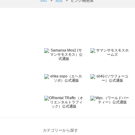
Samansa Mos2 Lagom（サマンサモスモス ラーゴム）
SM2
雑貨
ピンク/桃色系
ehka sopo（エヘカソポ）の雑貨一覧
sō4ū（ソウフォーユー）の雑貨一覧
Te chichi（テチチ）の雑貨一覧
Te chichi CLASSIC（テチチ クラシック）の雑貨一覧
Te chichi TERRASSE（テチチ テラス）の雑貨一覧
Lugnoncure（ルノンキュール）の雑貨一覧
BETTY'S BLUE（べティーズブルー）の雑貨一覧
Wpc.（ワールドパーティー）の雑貨一覧
カテゴリーから探す