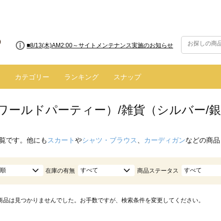
■8/13(木)AM2:00～サイトメンテナンス実施のお知らせ
カテゴリー
ランキング
スナップ
.（ワールドパーティー）/雑貨（シルバー/
覧です。他にも
スカート
や
シャツ・ブラウス
、
カーディガン
などの商品
順
すべて
すべて
在庫の有無
商品ステータス
商品は見つかりませんでした。お手数ですが、検索条件を変更してください。