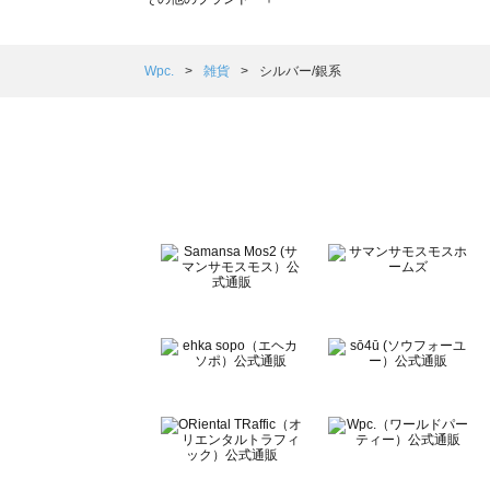
sm2rhythm（サマンサモスモス リズム）の雑貨一覧
Samansa Mos2 blue（サマンサモスモス ブルー）の雑貨
Samansa Mos2 Lagom（サマンサモスモス ラーゴム）
Wpc.
雑貨
シルバー/銀系
ehka sopo（エヘカソポ）の雑貨一覧
sō4ū（ソウフォーユー）の雑貨一覧
Te chichi（テチチ）の雑貨一覧
Te chichi CLASSIC（テチチ クラシック）の雑貨一覧
Te chichi TERRASSE（テチチ テラス）の雑貨一覧
Lugnoncure（ルノンキュール）の雑貨一覧
BETTY'S BLUE（べティーズブルー）の雑貨一覧
Wpc.（ワールドパーティー）の雑貨一覧