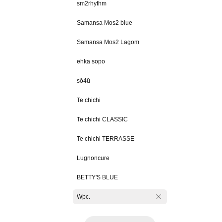
sm2rhythm
Samansa Mos2 blue
Samansa Mos2 Lagom
ehka sopo
sō4ū
Te chichi
Te chichi CLASSIC
Te chichi TERRASSE
Lugnoncure
BETTY'S BLUE
Wpc.