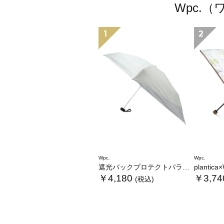
Wpc.
1
2
Wpc.
Wpc.
遮光バックプロテクトパラソル tiny
plantica×Wpc
￥4,180
￥3,74
(税込)