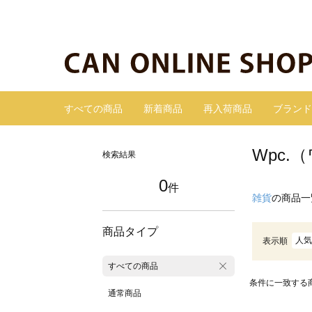
すべての商品
新着商品
再入荷商品
ブランド
Wpc
検索結果
0
件
雑貨
の商品一
商品タイプ
人気
表示順
すべての商品
条件に一致する
通常商品