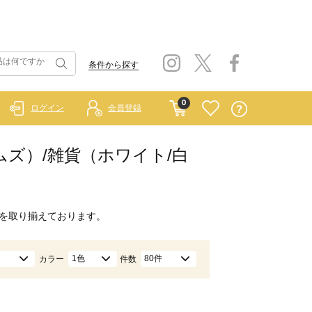
条件から探す
0
ログイン
会員登録
ホームズ）/雑貨（ホワイト/白
を取り揃えております。
1色
80件
カラー
件数