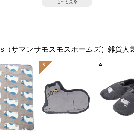
もっと見る
2 home's（サマンサモスモスホームズ）雑
3
4