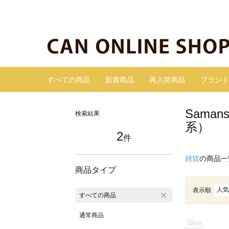
すべての商品
新着商品
再入荷商品
ブランド
Sama
検索結果
系）
2
件
雑貨
の商品一
商品タイプ
人気
表示順
すべての商品
通常商品