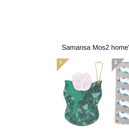
Samansa Mos
1
2