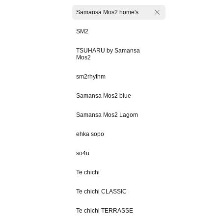
Samansa Mos2 home's
SM2
TSUHARU by Samansa
Mos2
sm2rhythm
Samansa Mos2 blue
Samansa Mos2 Lagom
ehka sopo
sō4ū
Te chichi
Te chichi CLASSIC
Te chichi TERRASSE