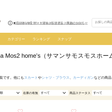
■【お知らせ】ヤマト運輸の配送遅延・停止について
カテゴリー
ランキング
スナップ
nsa Mos2 home's（サマンサモスモス
覧です。他にも
スカート
や
シャツ・ブラウス
、
カーディガン
などの商品
順
すべて
すべて
在庫の有無
商品ステータス
お気に入り
お気に入り