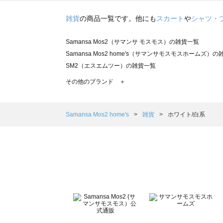
雑貨
の商品一覧です。他にも
スカート
や
シャツ・
Samansa Mos2（サマンサ モスモス）の雑貨一覧
Samansa Mos2 home's（サマンサモスモスホームズ）
SM2（エスエムツー）の雑貨一覧
TSUHARU by Samansa Mos2（ツハルバイサマンサ
その他のブランド ＋
sm2rhythm（サマンサモスモス リズム）の雑貨一覧
Samansa Mos2 blue（サマンサモスモス ブルー）の雑貨
Samansa Mos2 Lagom（サマンサモスモス ラーゴム）
Samansa Mos2 home's
雑貨
ホワイト/白系
ehka sopo（エヘカソポ）の雑貨一覧
sō4ū（ソウフォーユー）の雑貨一覧
Te chichi（テチチ）の雑貨一覧
Te chichi CLASSIC（テチチ クラシック）の雑貨一覧
Te chichi TERRASSE（テチチ テラス）の雑貨一覧
Lugnoncure（ルノンキュール）の雑貨一覧
BETTY'S BLUE（べティーズブルー）の雑貨一覧
Wpc.（ワールドパーティー）の雑貨一覧