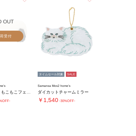
D OUT
荷受付
タイムセール対象
SALE
me's
Samansa Mos2 home's
【PEANUTS】もこもこフェイスティッシュ…
ダイカットチャームミラー
￥1,540
0%OFF-
-30%OFF-