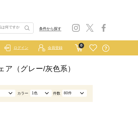
条件から探す
0
ログイン
会員登録
ムウェア（グレー/灰色系）
1色
80件
カラー
件数