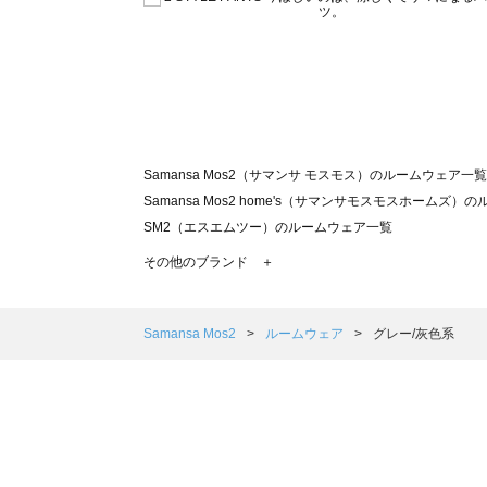
Samansa Mos2（サマンサ モスモス）のルームウェア一覧
Samansa Mos2 home's（サマンサモスモスホームズ
SM2（エスエムツー）のルームウェア一覧
TSUHARU by Samansa Mos2（ツハルバイサマン
その他のブランド ＋
sm2rhythm（サマンサモスモス リズム）のルームウェア
Samansa Mos2 blue（サマンサモスモス ブルー）のル
Samansa Mos2 Lagom（サマンサモスモス ラーゴム
Samansa Mos2
ルームウェア
グレー/灰色系
ehka sopo（エヘカソポ）のルームウェア一覧
sō4ū（ソウフォーユー）のルームウェア一覧
Te chichi（テチチ）のルームウェア一覧
Te chichi CLASSIC（テチチ クラシック）のルームウェア
Te chichi TERRASSE（テチチ テラス）のルームウェア一