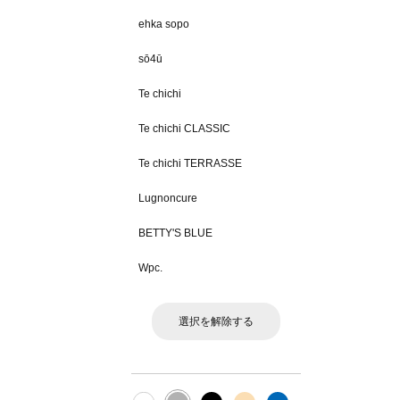
ehka sopo
sō4ū
Te chichi
Te chichi CLASSIC
Te chichi TERRASSE
Lugnoncure
BETTY'S BLUE
Wpc.
選択を解除する