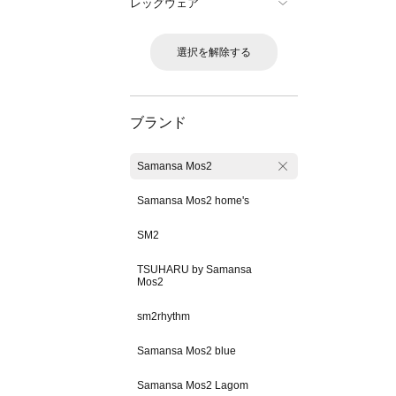
レッグウェア
選択を解除する
ブランド
Samansa Mos2
Samansa Mos2 home's
SM2
TSUHARU by Samansa
Mos2
sm2rhythm
Samansa Mos2 blue
Samansa Mos2 Lagom