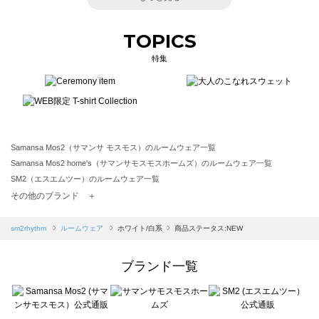
TOPICS
特集
Samansa Mos2（サマンサ モスモス）のルームウェア一覧
Samansa Mos2 home's（サマンサモスモスホームズ）のルームウェア一覧
SM2（エスエムツー）のルームウェア一覧
TSUHARU by Samansa Mos2（ツハルバイサマンサモスモス）のルームウェア一覧
その他のブランド ＋
sm2rhythm（サマンサモスモス リズム）のルームウェア一覧
Samansa Mos2 blue（サマンサモスモス ブルー）のルームウェア一覧
sm2rhythm
ルームウェア
ホワイト/白系
商品ステータス:NEW
Samansa Mos2 Lagom（サマンサモスモス ラーゴム）のルームウェア一覧
ehka sopo（エヘカソポ）のルームウェア一覧
ブランド一覧
sō4ū（ソウフォーユー）のルームウェア一覧
Te chichi（テチチ）のルームウェア一覧
Te chichi CLASSIC（テチチ クラシック）のルームウェア一覧