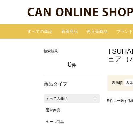
すべての商品
新着商品
再入荷商品
ブランド
TSUH
検索結果
ェア（
0
件
人気
表示順
商品タイプ
すべての商品
条件に一致する
通常商品
セール商品