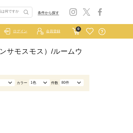
条件から探す
0
ログイン
会員登録
イ サマンサモスモス）/ルームウ
1色
80件
カラー
件数