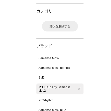
カテゴリ
選択を解除する
ブランド
Samansa Mos2
Samansa Mos2 home's
SM2
TSUHARU by Samansa
Mos2
sm2rhythm
Samansa Mos2 blue