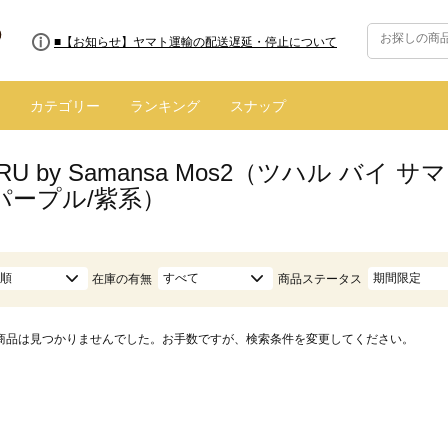
■8/13(木)AM2:00～サイトメンテナンス実施のお知らせ
■【お知らせ】ヤマト運輸の配送遅延・停止について
カテゴリー
ランキング
スナップ
ARU by Samansa Mos2（ツハル バ
パープル/紫系）
順
すべて
期間限定
在庫の有無
商品ステータス
商品は見つかりませんでした。お手数ですが、検索条件を変更してください。