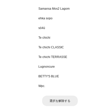
Samansa Mos2 Lagom
ehka sopo
sō4ū
Te chichi
Te chichi CLASSIC
Te chichi TERRASSE
Lugnoncure
BETTY'S BLUE
Wpc.
選択を解除する