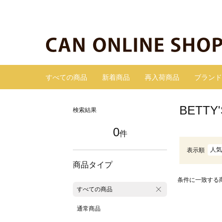
すべての商品
新着商品
再入荷商品
ブランド
BETT
検索結果
0
件
人気
表示順
商品タイプ
条件に一致する
すべての商品
通常商品