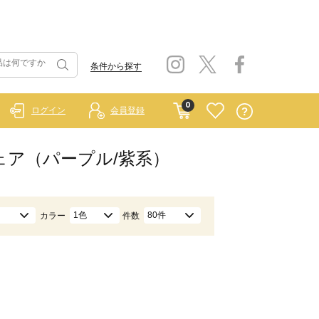
条件から探す
0
ログイン
会員登録
ウェア（パープル/紫系）
1色
80件
カラー
件数