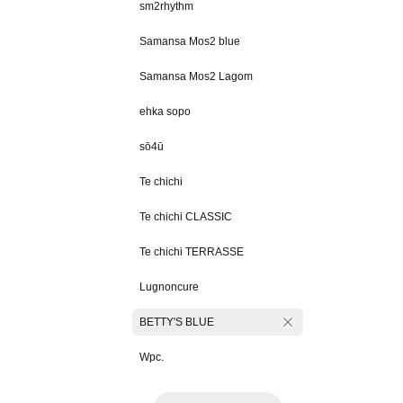
sm2rhythm
Samansa Mos2 blue
Samansa Mos2 Lagom
ehka sopo
sō4ū
Te chichi
Te chichi CLASSIC
Te chichi TERRASSE
Lugnoncure
BETTY'S BLUE
Wpc.