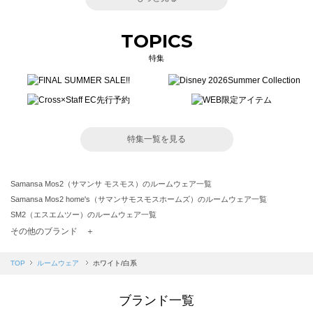
TOPICS
特集
特集一覧を見る
Samansa Mos2（サマンサ モスモス）のルームウェア一覧
Samansa Mos2 home's（サマンサモスモスホームズ）のルームウェア一覧
SM2（エスエムツー）のルームウェア一覧
TSUHARU by Samansa Mos2（ツハルバイサマンサモスモス）のルームウェア一覧
その他のブランド ＋
sm2rhythm（サマンサモスモス リズム）のルームウェア一覧
Samansa Mos2 blue（サマンサモスモス ブルー）のルームウェア一覧
TOP
ルームウェア
ホワイト/白系
Samansa Mos2 Lagom（サマンサモスモス ラーゴム）のルームウェア一覧
ehka sopo（エヘカソポ）のルームウェア一覧
ブランド一覧
sō4ū（ソウフォーユー）のルームウェア一覧