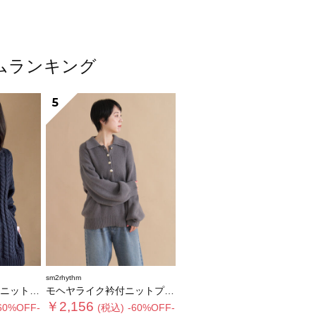
テムランキング
5
sm2rhythm
ルオーバー
モヘヤライク衿付ニットプルオーバー
￥2,156
60%OFF-
(税込)
-60%OFF-