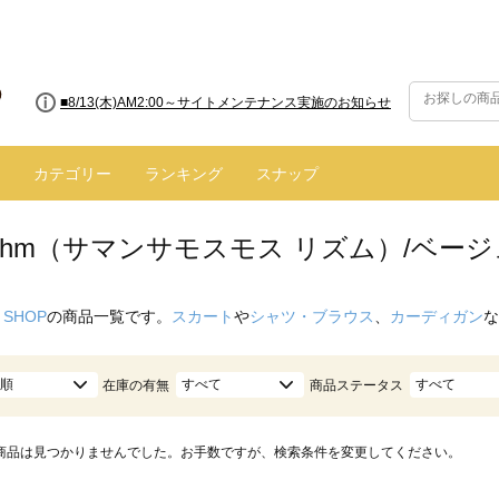
■8/13(木)AM2:00～サイトメンテナンス実施のお知らせ
カテゴリー
ランキング
スナップ
hythm（サマンサモスモス リズム）/ベー
 SHOP
の商品一覧です。
スカート
や
シャツ・ブラウス
、
カーディガン
な
順
すべて
すべて
在庫の有無
商品ステータス
商品は見つかりませんでした。お手数ですが、検索条件を変更してください。