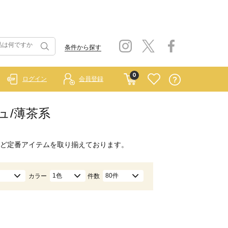
条件から探す
0
ログイン
会員登録
ジュ/薄茶系
ど定番アイテムを取り揃えております。
1色
80件
カラー
件数