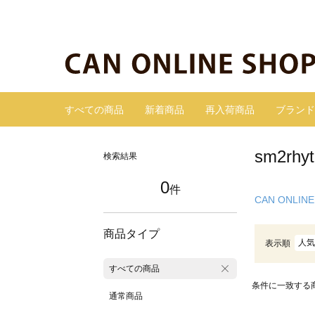
すべての商品
新着商品
再入荷商品
ブランド
sm2r
検索結果
0
件
CAN ONLINE
商品タイプ
人気
表示順
すべての商品
条件に一致する
通常商品