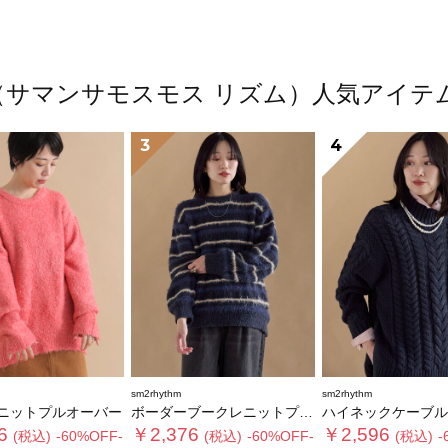
thm（サマンサモスモス リズム）人気アイ
3
4
sm2rhythm
sm2rhythm
ニットプルオーバー
ボーダーブークレニットプルオーバー
ハイネックケーブルニットプ
6
￥2,376
￥2,596
(税込)
-60%OFF-
(税込)
-60%OFF-
(税込)
-