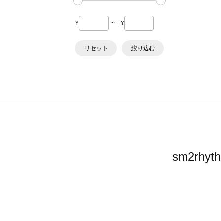
¥
~
¥
リセット
絞り込む
sm2r