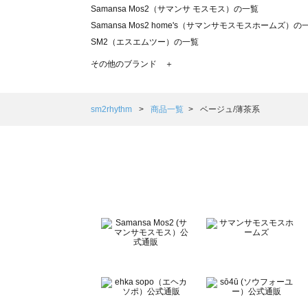
Samansa Mos2（サマンサ モスモス）の一覧
Samansa Mos2 home's（サマンサモスモスホームズ）の
SM2（エスエムツー）の一覧
TSUHARU by Samansa Mos2（ツハルバイサマンサモ
その他のブランド ＋
sm2rhythm（サマンサモスモス リズム）の一覧
Samansa Mos2 blue（サマンサモスモス ブルー）の一覧
Samansa Mos2 Lagom（サマンサモスモス ラーゴム）の
sm2rhythm
商品一覧
ベージュ/薄茶系
ehka sopo（エヘカソポ）の一覧
sō4ū（ソウフォーユー）の一覧
Te chichi（テチチ）の一覧
Te chichi CLASSIC（テチチ クラシック）の一覧
Te chichi TERRASSE（テチチ テラス）の一覧
Lugnoncure（ルノンキュール）の一覧
BETTY'S BLUE（べティーズブルー）の一覧
Wpc.（ワールドパーティー）の一覧