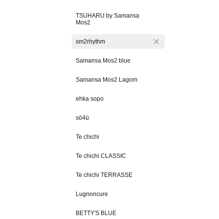
TSUHARU by Samansa
Mos2
sm2rhythm
Samansa Mos2 blue
Samansa Mos2 Lagom
ehka sopo
sō4ū
Te chichi
Te chichi CLASSIC
Te chichi TERRASSE
Lugnoncure
BETTY'S BLUE