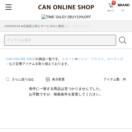
0
BRAND
カート
2026/07/29 ■【お知らせ】ヤマト運輸の配送遅延・停止について
2026/03/18 ■店舗受け取りサービスのご案内
CAN ONLINE SHOP
の商品一覧です。
スカート
や
シャツ・ブラウス
、
カーディガ
ン
など定番アイテムを取り揃えております。
さらに絞り込む
表示変更
アイテム数：
件
条件に一致する商品は見つかりませんでした。
お手数ですが、検索条件を変更してください。