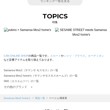
ランキング一覧を見る
TOPICS
特集
CAN ONLINE SHOP
の商品一覧です。
スカート
や
シャツ・ブラウス
、
カーディガン
など定番アイテムを取り揃えております。
Samansa Mos2（サマンサ モスモス）の一覧
Samansa Mos2 home's（サマンサモスモスホームズ）の一覧
SM2（エスエムツー）の一覧
TSUHARU by Samansa Mos2（ツハルバイサマンサモスモス）の一覧
その他のブランド ＋
sm2rhythm（サマンサモスモス リズム）の一覧
Samansa Mos2 blue（サマンサモスモス ブルー）の一覧
Samansa Mos2 home's
商品一覧
ベージュ/薄茶系
Samansa Mos2 Lagom（サマンサモスモス ラーゴム）の一覧
ehka sopo（エヘカソポ）の一覧