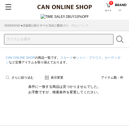
0
BRAND
カート
2026/07/29 ■【お知らせ】ヤマト運輸の配送遅延・停止について
2026/03/18 ■店舗受け取りサービスのご案内
CAN ONLINE SHOP
の商品一覧です。
スカート
や
シャツ・ブラウス
、
カーディガ
ン
など定番アイテムを取り揃えております。
さらに絞り込む
表示変更
アイテム数：
件
条件に一致する商品は見つかりませんでした。
お手数ですが、検索条件を変更してください。