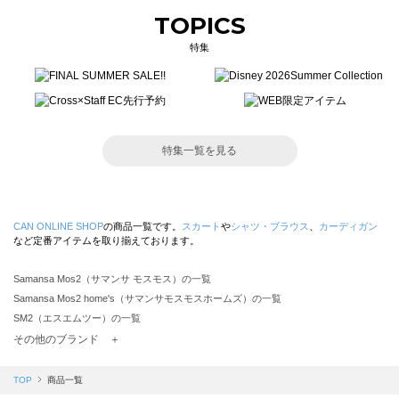
TOPICS
特集
特集一覧を見る
CAN ONLINE SHOP
の商品一覧です。
スカート
や
シャツ・ブラウス
、
カーディガン
など定番アイテムを取り揃えております。
Samansa Mos2（サマンサ モスモス）の一覧
Samansa Mos2 home's（サマンサモスモスホームズ）の一覧
SM2（エスエムツー）の一覧
TSUHARU by Samansa Mos2（ツハルバイサマンサモスモス）の一覧
その他のブランド ＋
sm2rhythm（サマンサモスモス リズム）の一覧
Samansa Mos2 blue（サマンサモスモス ブルー）の一覧
TOP
商品一覧
Samansa Mos2 Lagom（サマンサモスモス ラーゴム）の一覧