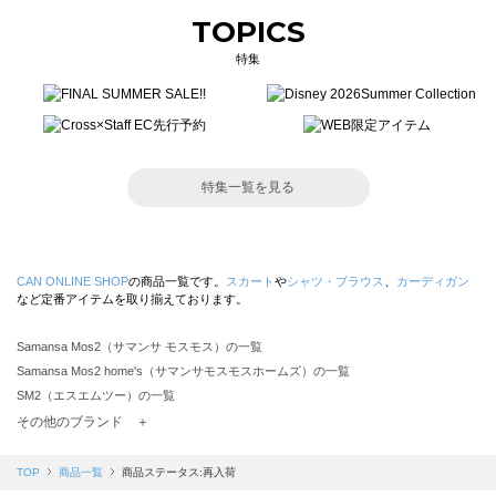
TOPICS
特集
特集一覧を見る
CAN ONLINE SHOP
の商品一覧です。
スカート
や
シャツ・ブラウス
、
カーディガン
など定番アイテムを取り揃えております。
Samansa Mos2（サマンサ モスモス）の一覧
Samansa Mos2 home's（サマンサモスモスホームズ）の一覧
SM2（エスエムツー）の一覧
TSUHARU by Samansa Mos2（ツハルバイサマンサモスモス）の一覧
その他のブランド ＋
sm2rhythm（サマンサモスモス リズム）の一覧
Samansa Mos2 blue（サマンサモスモス ブルー）の一覧
TOP
商品一覧
商品ステータス:再入荷
Samansa Mos2 Lagom（サマンサモスモス ラーゴム）の一覧