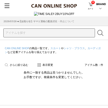
0
BRAND
カート
2026/07/29 ■【お知らせ】ヤマト運輸の配送遅延・停止について
2026/03/18 ■店舗受け取りサービスのご案内
CAN ONLINE SHOP
の商品一覧です。
スカート
や
シャツ・ブラウス
、
カーディガ
ン
など定番アイテムを取り揃えております。
さらに絞り込む
表示変更
アイテム数：
件
条件に一致する商品は見つかりませんでした。
お手数ですが、検索条件を変更してください。