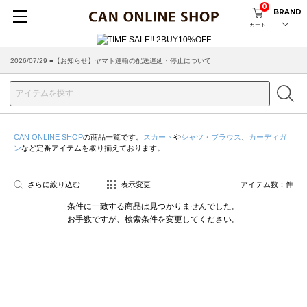
0
BRAND
カート
2026/07/29 ■【お知らせ】ヤマト運輸の配送遅延・停止について
2026/03/18 ■店舗受け取りサービスのご案内
CAN ONLINE SHOP
の商品一覧です。
スカート
や
シャツ・ブラウス
、
カーディガ
ン
など定番アイテムを取り揃えております。
さらに絞り込む
表示変更
アイテム数：
件
条件に一致する商品は見つかりませんでした。
お手数ですが、検索条件を変更してください。