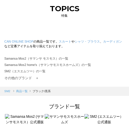
TOPICS
特集
CAN ONLINE SHOP
の商品一覧です。
スカート
や
シャツ・ブラウス
、
カーディガン
など定番アイテムを取り揃えております。
Samansa Mos2（サマンサ モスモス）の一覧
Samansa Mos2 home's（サマンサモスモスホームズ）の一覧
SM2（エスエムツー）の一覧
TSUHARU by Samansa Mos2（ツハルバイサマンサモスモス）の一覧
その他のブランド ＋
sm2rhythm（サマンサモスモス リズム）の一覧
Samansa Mos2 blue（サマンサモスモス ブルー）の一覧
SM2
商品一覧
ブラック/黒系
Samansa Mos2 Lagom（サマンサモスモス ラーゴム）の一覧
ehka sopo（エヘカソポ）の一覧
ブランド一覧
sō4ū（ソウフォーユー）の一覧
Te chichi（テチチ）の一覧
Te chichi CLASSIC（テチチ クラシック）の一覧
Te chichi TERRASSE（テチチ テラス）の一覧