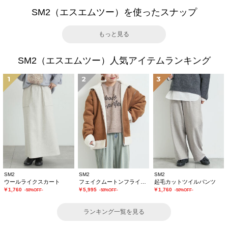
SM2（エスエムツー）を使ったスナップ
もっと見る
SM2（エスエムツー）人気アイテムランキング
1
2
3
SM2
SM2
SM2
ウールライクスカート
フェイクムートンフライトジャケット
起毛カットツイルパンツ
￥1,760
￥5,995
￥1,760
-50%OFF-
-50%OFF-
-50%OFF-
ランキング一覧を見る