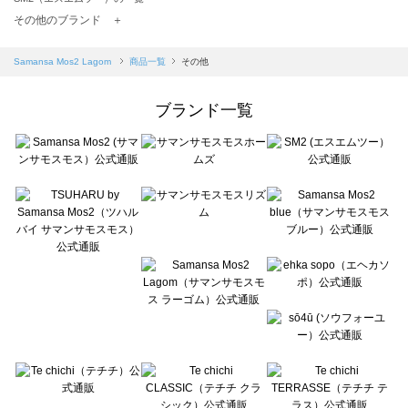
TSUHARU by Samansa Mos2（ツハルバイサマンサモスモス）の一覧
その他のブランド ＋
sm2rhythm（サマンサモスモス リズム）の一覧
Samansa Mos2 blue（サマンサモスモス ブルー）の一覧
Samansa Mos2 Lagom
商品一覧
その他
Samansa Mos2 Lagom（サマンサモスモス ラーゴム）の一覧
ehka sopo（エヘカソポ）の一覧
ブランド一覧
sō4ū（ソウフォーユー）の一覧
Te chichi（テチチ）の一覧
Te chichi CLASSIC（テチチ クラシック）の一覧
Te chichi TERRASSE（テチチ テラス）の一覧
Lugnoncure（ルノンキュール）の一覧
BETTY'S BLUE（べティーズブルー）の一覧
Wpc.（ワールドパーティー）の一覧