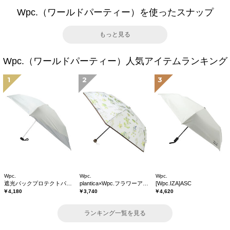
Wpc.（ワールドパーティー）を使ったスナップ
もっと見る
Wpc.（ワールドパーティー）人気アイテムランキング
1
2
3
Wpc.
Wpc.
Wpc.
遮光バックプロテクトパラソル tiny
plantica×Wpc.フラワーアンブレラプラスティックmini
[Wpc.IZA]ASC
￥4,180
￥3,740
￥4,620
ランキング一覧を見る