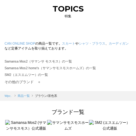
TOPICS
特集
CAN ONLINE SHOP
の商品一覧です。
スカート
や
シャツ・ブラウス
、
カーディガン
など定番アイテムを取り揃えております。
Samansa Mos2（サマンサ モスモス）の一覧
Samansa Mos2 home's（サマンサモスモスホームズ）の一覧
SM2（エスエムツー）の一覧
TSUHARU by Samansa Mos2（ツハルバイサマンサモスモス）の一覧
その他のブランド ＋
sm2rhythm（サマンサモスモス リズム）の一覧
Samansa Mos2 blue（サマンサモスモス ブルー）の一覧
Wpc.
商品一覧
ブラウン/茶色系
Samansa Mos2 Lagom（サマンサモスモス ラーゴム）の一覧
ehka sopo（エヘカソポ）の一覧
ブランド一覧
sō4ū（ソウフォーユー）の一覧
Te chichi（テチチ）の一覧
Te chichi CLASSIC（テチチ クラシック）の一覧
Te chichi TERRASSE（テチチ テラス）の一覧