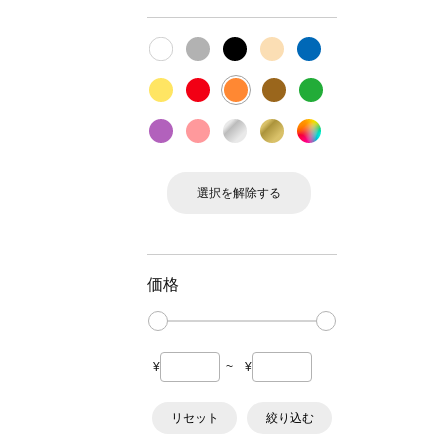
選択を解除する
価格
¥
~
¥
リセット
絞り込む