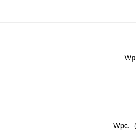
W
Wpc