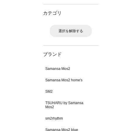
カテゴリ
選択を解除する
ブランド
Samansa Mos2
Samansa Mos2 home's
SM2
TSUHARU by Samansa
Mos2
sm2rhythm
Samansa Mos2 blue