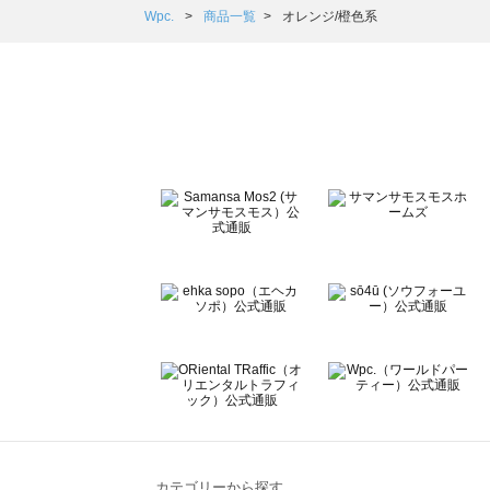
Samansa Mos2 Lagom（サマンサモスモス ラーゴム）の
Wpc.
商品一覧
オレンジ/橙色系
ehka sopo（エヘカソポ）の一覧
sō4ū（ソウフォーユー）の一覧
Te chichi（テチチ）の一覧
Te chichi CLASSIC（テチチ クラシック）の一覧
Te chichi TERRASSE（テチチ テラス）の一覧
Lugnoncure（ルノンキュール）の一覧
BETTY'S BLUE（べティーズブルー）の一覧
Wpc.（ワールドパーティー）の一覧
カテゴリーから探す