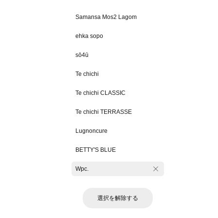
Samansa Mos2 Lagom
ehka sopo
sō4ū
Te chichi
Te chichi CLASSIC
Te chichi TERRASSE
Lugnoncure
BETTY'S BLUE
Wpc.
選択を解除する