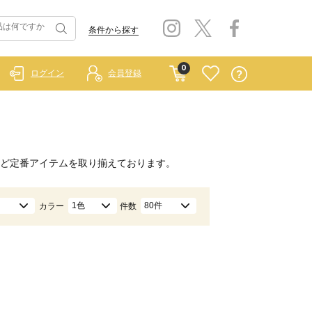
条件から探す
0
ログイン
会員登録
ど定番アイテムを取り揃えております。
1色
80件
カラー
件数