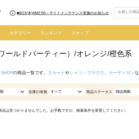
■8/13(木)AM2:00～サイトメンテナンス実施のお知らせ
カテゴリー
ランキング
スナップ
（ワールドパーティー）/オレンジ/橙色系
 SHOP
の商品一覧です。
スカート
や
シャツ・ブラウス
、
カーディガン
な
順
すべて
雑誌掲載
在庫の有無
商品ステータス
商品は見つかりませんでした。お手数ですが、検索条件を変更してください。