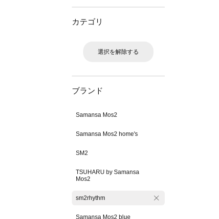
カテゴリ
選択を解除する
ブランド
Samansa Mos2
Samansa Mos2 home's
SM2
TSUHARU by Samansa
Mos2
sm2rhythm
Samansa Mos2 blue