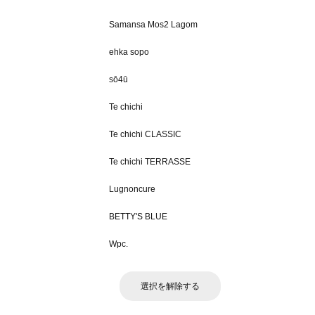
Samansa Mos2 Lagom
ehka sopo
sō4ū
Te chichi
Te chichi CLASSIC
Te chichi TERRASSE
Lugnoncure
BETTY'S BLUE
Wpc.
選択を解除する