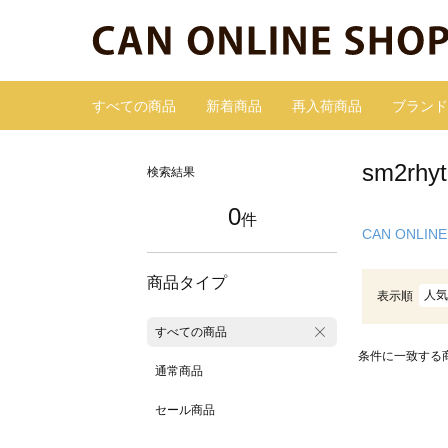
すべての商品
新着商品
再入荷商品
ブランド
sm2r
検索結果
0
件
CAN ONLINE
商品タイプ
人気
表示順
すべての商品
条件に一致する
通常商品
セール商品