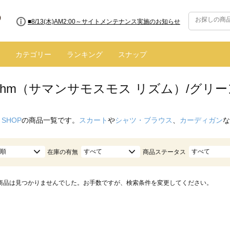
■8/13(木)AM2:00～サイトメンテナンス実施のお知らせ
カテゴリー
ランキング
スナップ
hythm（サマンサモスモス リズム）/グリー
 SHOP
の商品一覧です。
スカート
や
シャツ・ブラウス
、
カーディガン
な
順
すべて
すべて
在庫の有無
商品ステータス
商品は見つかりませんでした。お手数ですが、検索条件を変更してください。