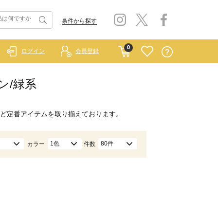
条件から探す
0
ログイン
会員登録
ン/緑系
ど定番アイテムを取り揃えております。
1色
80件
カラー
件数