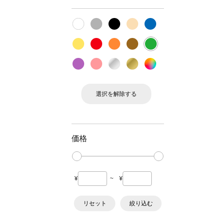
選択を解除する
価格
¥
~
¥
リセット
絞り込む