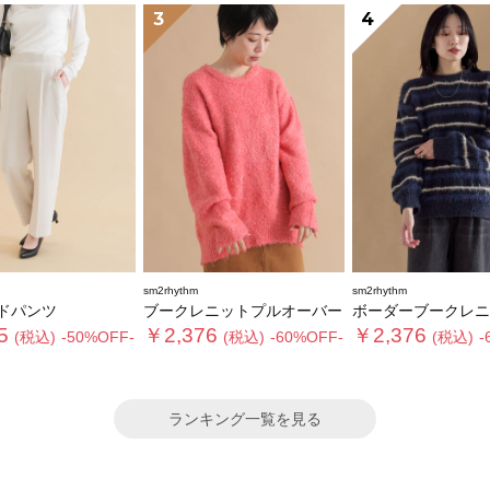
3
4
sm2rhythm
sm2rhythm
ドパンツ
ブークレニットプルオーバー
ボーダーブークレニットプ
5
￥2,376
￥2,376
(税込)
-50%OFF-
(税込)
-60%OFF-
(税込)
-
ランキング一覧を見る