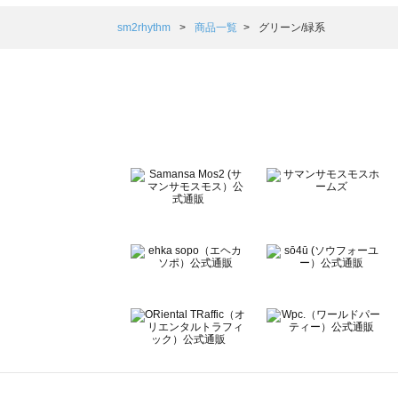
Samansa Mos2 blue（サマンサモスモス ブルー）の一覧
Samansa Mos2 Lagom（サマンサモスモス ラーゴム）の
sm2rhythm
商品一覧
グリーン/緑系
ehka sopo（エヘカソポ）の一覧
sō4ū（ソウフォーユー）の一覧
Te chichi（テチチ）の一覧
Te chichi CLASSIC（テチチ クラシック）の一覧
Te chichi TERRASSE（テチチ テラス）の一覧
Lugnoncure（ルノンキュール）の一覧
BETTY'S BLUE（べティーズブルー）の一覧
Wpc.（ワールドパーティー）の一覧