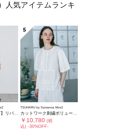
スモス）人気アイテムランキ
5
s2
TSUHARU by Samansa Mos2
ク襟付きワンピース
カットワーク刺繍ボリューム袖ブラウス
￥10,780
(税
込)
-30%OFF-