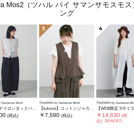
amansa Mos2（ツハル バイ サマンサモ
ング
3
4
 Samansa Mos2
TSUHARU by Samansa Mos2
TSUHARU by Samansa Mo
イロンタックパンツ
【tukuroi】コットンジャカード製品染めベスト《WEB限定》
【WEB限定 Sサイズ】リバーレースピンタッ
00
￥7,590
￥14,630
(税込)
(税込)
(税
込)
-30%OFF-