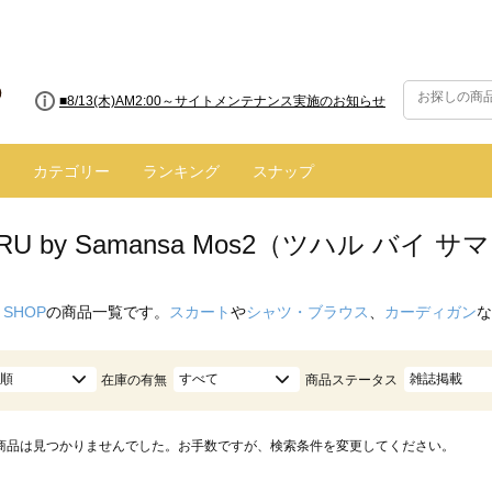
■8/13(木)AM2:00～サイトメンテナンス実施のお知らせ
カテゴリー
ランキング
スナップ
ARU by Samansa Mos2（ツハル バ
 SHOP
の商品一覧です。
スカート
や
シャツ・ブラウス
、
カーディガン
な
順
すべて
雑誌掲載
在庫の有無
商品ステータス
商品は見つかりませんでした。お手数ですが、検索条件を変更してください。