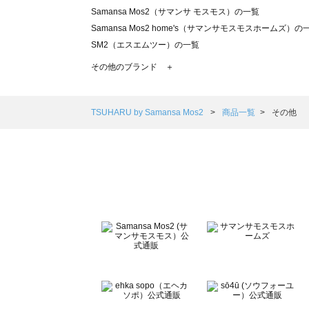
Samansa Mos2（サマンサ モスモス）の一覧
Samansa Mos2 home's（サマンサモスモスホームズ）の
SM2（エスエムツー）の一覧
TSUHARU by Samansa Mos2（ツハルバイサマンサモ
その他のブランド ＋
sm2rhythm（サマンサモスモス リズム）の一覧
Samansa Mos2 blue（サマンサモスモス ブルー）の一覧
Samansa Mos2 Lagom（サマンサモスモス ラーゴム）の
TSUHARU by Samansa Mos2
商品一覧
その他
ehka sopo（エヘカソポ）の一覧
sō4ū（ソウフォーユー）の一覧
Te chichi（テチチ）の一覧
Te chichi CLASSIC（テチチ クラシック）の一覧
Te chichi TERRASSE（テチチ テラス）の一覧
Lugnoncure（ルノンキュール）の一覧
BETTY'S BLUE（べティーズブルー）の一覧
Wpc.（ワールドパーティー）の一覧