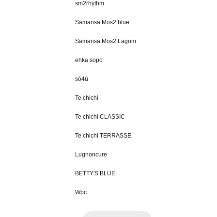
sm2rhythm
Samansa Mos2 blue
Samansa Mos2 Lagom
ehka sopo
sō4ū
Te chichi
Te chichi CLASSIC
Te chichi TERRASSE
Lugnoncure
BETTY'S BLUE
Wpc.