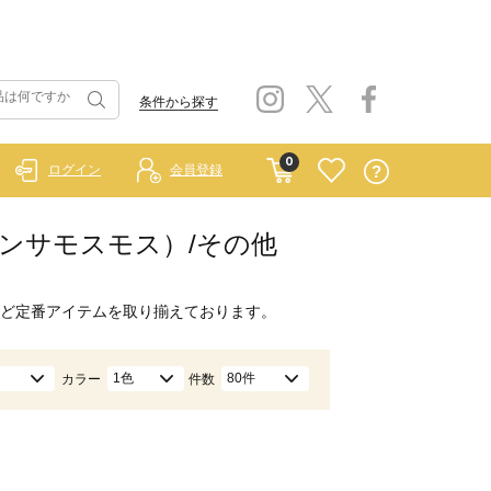
条件から探す
0
ログイン
会員登録
イ サマンサモスモス）/その他
ど定番アイテムを取り揃えております。
1色
80件
カラー
件数