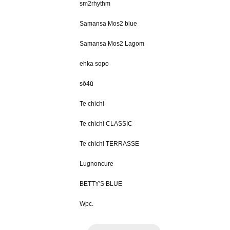
sm2rhythm
Samansa Mos2 blue
Samansa Mos2 Lagom
ehka sopo
sō4ū
Te chichi
Te chichi CLASSIC
Te chichi TERRASSE
Lugnoncure
BETTY'S BLUE
Wpc.