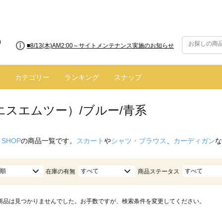
■8/13(木)AM2:00～サイトメンテナンス実施のお知らせ
カテゴリー
ランキング
スナップ
エスエムツー）/ブルー/青系
 SHOP
の商品一覧です。
スカート
や
シャツ・ブラウス
、
カーディガン
な
順
すべて
すべて
在庫の有無
商品ステータス
商品は見つかりませんでした。お手数ですが、検索条件を変更してください。