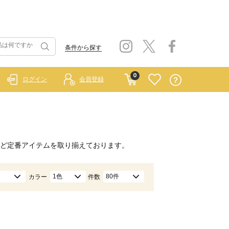
条件から探す
0
ログイン
会員登録
ど定番アイテムを取り揃えております。
1色
80件
カラー
件数