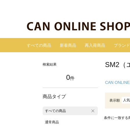
すべての商品
新着商品
再入荷商品
ブランド
SM2（
検索結果
0
件
CAN ONLINE
商品タイプ
人気
表示順
すべての商品
条件に一致する
通常商品