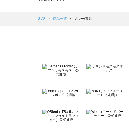
sm2rhythm（サマンサモスモス リズム）の一覧
Samansa Mos2 blue（サマンサモスモス ブルー）の一覧
Samansa Mos2 Lagom（サマンサモスモス ラーゴム）の
SM2
商品一覧
ブルー/青系
ehka sopo（エヘカソポ）の一覧
sō4ū（ソウフォーユー）の一覧
Te chichi（テチチ）の一覧
Te chichi CLASSIC（テチチ クラシック）の一覧
Te chichi TERRASSE（テチチ テラス）の一覧
Lugnoncure（ルノンキュール）の一覧
BETTY'S BLUE（べティーズブルー）の一覧
Wpc.（ワールドパーティー）の一覧