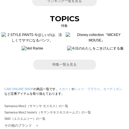
ランキング一覧を見る
TOPICS
特集
特集一覧を見る
CAN ONLINE SHOP
の商品一覧です。
スカート
や
シャツ・ブラウス
、
カーディガン
など定番アイテムを取り揃えております。
Samansa Mos2（サマンサ モスモス）の一覧
Samansa Mos2 home's（サマンサモスモスホームズ）の一覧
SM2（エスエムツー）の一覧
TSUHARU by Samansa Mos2（ツハルバイサマンサモスモス）の一覧
その他のブランド ＋