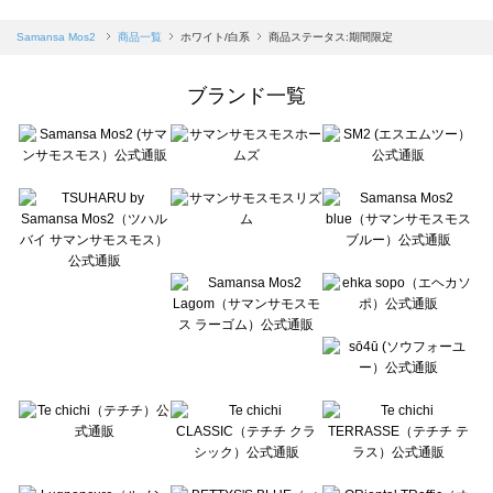
sm2rhythm（サマンサモスモス リズム）の一覧
Samansa Mos2 blue（サマンサモスモス ブルー）の一覧
Samansa Mos2
商品一覧
ホワイト/白系
商品ステータス:期間限定
Samansa Mos2 Lagom（サマンサモスモス ラーゴム）の一覧
ehka sopo（エヘカソポ）の一覧
ブランド一覧
sō4ū（ソウフォーユー）の一覧
Te chichi（テチチ）の一覧
Te chichi CLASSIC（テチチ クラシック）の一覧
Te chichi TERRASSE（テチチ テラス）の一覧
Lugnoncure（ルノンキュール）の一覧
BETTY'S BLUE（べティーズブルー）の一覧
Wpc.（ワールドパーティー）の一覧