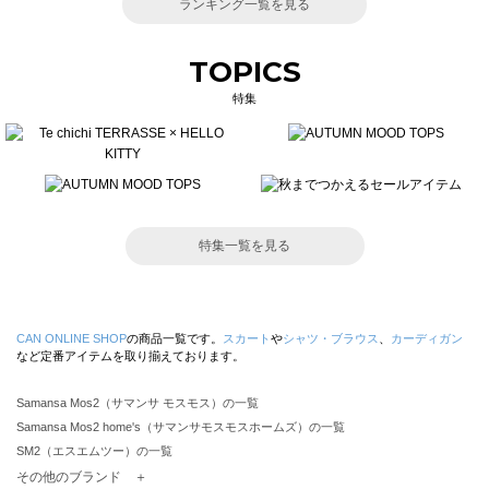
ランキング一覧を見る
TOPICS
特集
特集一覧を見る
CAN ONLINE SHOP
の商品一覧です。
スカート
や
シャツ・ブラウス
、
カーディガン
など定番アイテムを取り揃えております。
Samansa Mos2（サマンサ モスモス）の一覧
Samansa Mos2 home's（サマンサモスモスホームズ）の一覧
SM2（エスエムツー）の一覧
TSUHARU by Samansa Mos2（ツハルバイサマンサモスモス）の一覧
その他のブランド ＋