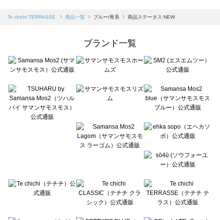
sm2rhythm（サマンサモスモス リズム）の一覧
Samansa Mos2 blue（サマンサモスモス ブルー）の一覧
Te chichi TERRASSE
商品一覧
ブルー/青系
商品ステータス:NEW
Samansa Mos2 Lagom（サマンサモスモス ラーゴム）の一覧
ehka sopo（エヘカソポ）の一覧
ブランド一覧
sō4ū（ソウフォーユー）の一覧
Te chichi（テチチ）の一覧
Te chichi CLASSIC（テチチ クラシック）の一覧
Te chichi TERRASSE（テチチ テラス）の一覧
Lugnoncure（ルノンキュール）の一覧
BETTY'S BLUE（べティーズブルー）の一覧
Wpc.（ワールドパーティー）の一覧