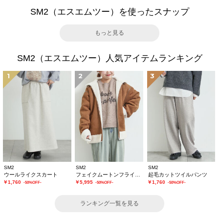
SM2（エスエムツー）を使ったスナップ
もっと見る
SM2（エスエムツー）人気アイテムランキング
1
2
3
SM2
SM2
SM2
ウールライクスカート
フェイクムートンフライトジャケット
起毛カットツイルパンツ
￥1,760
￥5,995
￥1,760
-50%OFF-
-50%OFF-
-50%OFF-
ランキング一覧を見る