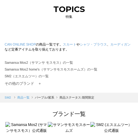
TOPICS
特集
CAN ONLINE SHOP
の商品一覧です。
スカート
や
シャツ・ブラウス
、
カーディガン
など定番アイテムを取り揃えております。
Samansa Mos2（サマンサ モスモス）の一覧
Samansa Mos2 home's（サマンサモスモスホームズ）の一覧
SM2（エスエムツー）の一覧
TSUHARU by Samansa Mos2（ツハルバイサマンサモスモス）の一覧
その他のブランド ＋
sm2rhythm（サマンサモスモス リズム）の一覧
Samansa Mos2 blue（サマンサモスモス ブルー）の一覧
SM2
商品一覧
パープル/紫系
商品ステータス:期間限定
Samansa Mos2 Lagom（サマンサモスモス ラーゴム）の一覧
ehka sopo（エヘカソポ）の一覧
ブランド一覧
sō4ū（ソウフォーユー）の一覧
Te chichi（テチチ）の一覧
Te chichi CLASSIC（テチチ クラシック）の一覧
Te chichi TERRASSE（テチチ テラス）の一覧