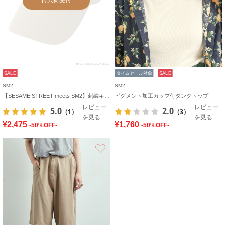
SALE
タイムセール対象
SALE
SM2
SM2
【SESAME STREET meets SM2】刺繍キャップ
ピグメント加工カップ付タンクトップ
レビュー
レビュー
5.0
2.0
（1）
（3）
を見る
を見る
¥2,475
¥1,760
-50%OFF-
-50%OFF-
お気に入り