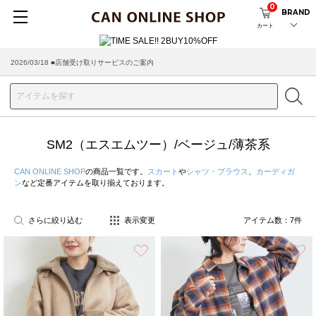
0
BRAND
カート
2026/03/18 ■店舗受け取りサービスのご案内
SM2（エスエムツー）/ベージュ/薄茶系
CAN ONLINE SHOP
の商品一覧です。
スカート
や
シャツ・ブラウス
、
カーディガ
ン
など定番アイテムを取り揃えております。
さらに絞り込む
表示変更
アイテム数：
7
件
お気に入り