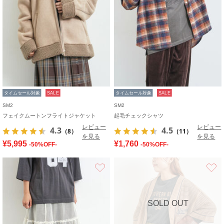
タイムセール対象
SALE
タイムセール対象
SALE
SM2
SM2
フェイクムートンフライトジャケット
起毛チェックシャツ
レビュー
レビュー
4.3
4.5
（8）
（11）
を見る
を見る
¥5,995
¥1,760
-50%OFF-
-50%OFF-
お気に入り
SOLD OUT