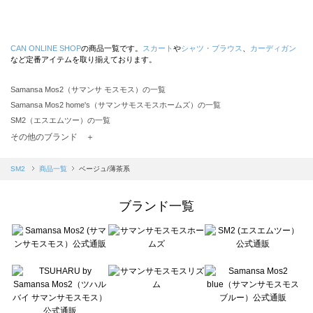
CAN ONLINE SHOP
の商品一覧です。
スカート
や
シャツ・ブラウス
、
カーディガン
など定番アイテムを取り揃えております。
Samansa Mos2（サマンサ モスモス）の一覧
Samansa Mos2 home's（サマンサモスモスホームズ）の一覧
SM2（エスエムツー）の一覧
TSUHARU by Samansa Mos2（ツハルバイサマンサモスモス）の一覧
その他のブランド ＋
sm2rhythm（サマンサモスモス リズム）の一覧
Samansa Mos2 blue（サマンサモスモス ブルー）の一覧
SM2
商品一覧
ベージュ/薄茶系
Samansa Mos2 Lagom（サマンサモスモス ラーゴム）の一覧
ehka sopo（エヘカソポ）の一覧
ブランド一覧
sō4ū（ソウフォーユー）の一覧
Te chichi（テチチ）の一覧
Te chichi CLASSIC（テチチ クラシック）の一覧
Te chichi TERRASSE（テチチ テラス）の一覧
Lugnoncure（ルノンキュール）の一覧
BETTY'S BLUE（べティーズブルー）の一覧
Wpc.（ワールドパーティー）の一覧