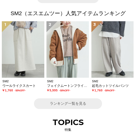
SM2（エスエムツー）人気アイテムランキング
1
2
3
SM2
SM2
SM2
ウールライクスカート
フェイクムートンフライトジャケット
起毛カットツイルパンツ
￥1,760
￥5,995
￥1,760
-50%OFF-
-50%OFF-
-50%OFF-
ランキング一覧を見る
TOPICS
特集