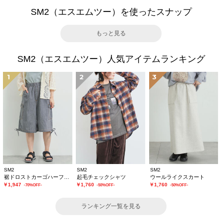
SM2（エスエムツー）を使ったスナップ
もっと見る
SM2（エスエムツー）人気アイテムランキング
1
2
3
SM2
SM2
SM2
裾ドロストカーゴハーフパンツ
起毛チェックシャツ
ウールライクスカート
￥1,947
￥1,760
￥1,760
-70%OFF-
-50%OFF-
-50%OFF-
ランキング一覧を見る