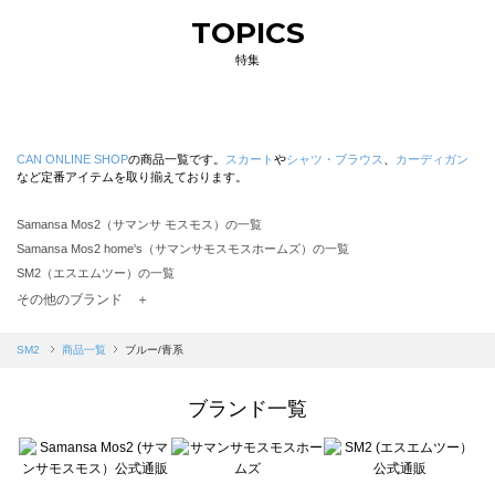
TOPICS
特集
CAN ONLINE SHOP
の商品一覧です。
スカート
や
シャツ・ブラウス
、
カーディガン
など定番アイテムを取り揃えております。
Samansa Mos2（サマンサ モスモス）の一覧
Samansa Mos2 home's（サマンサモスモスホームズ）の一覧
SM2（エスエムツー）の一覧
TSUHARU by Samansa Mos2（ツハルバイサマンサモスモス）の一覧
その他のブランド ＋
sm2rhythm（サマンサモスモス リズム）の一覧
Samansa Mos2 blue（サマンサモスモス ブルー）の一覧
SM2
商品一覧
ブルー/青系
Samansa Mos2 Lagom（サマンサモスモス ラーゴム）の一覧
ehka sopo（エヘカソポ）の一覧
ブランド一覧
sō4ū（ソウフォーユー）の一覧
Te chichi（テチチ）の一覧
Te chichi CLASSIC（テチチ クラシック）の一覧
Te chichi TERRASSE（テチチ テラス）の一覧