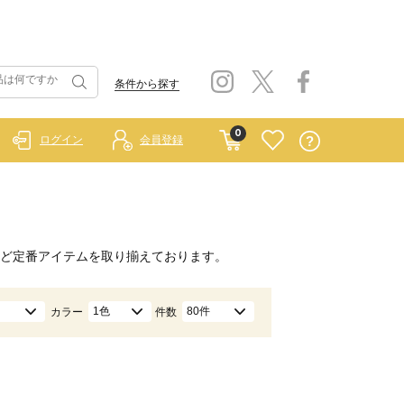
条件から探す
0
ログイン
会員登録
ど定番アイテムを取り揃えております。
1色
80件
カラー
件数