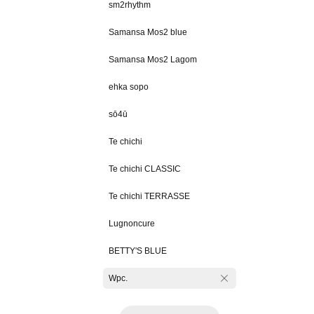
sm2rhythm
Samansa Mos2 blue
Samansa Mos2 Lagom
ehka sopo
sō4ū
Te chichi
Te chichi CLASSIC
Te chichi TERRASSE
Lugnoncure
BETTY'S BLUE
Wpc.