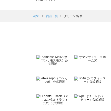
sm2rhythm（サマンサモスモス リズム）の一覧
Samansa Mos2 blue（サマンサモスモス ブルー）の一覧
Samansa Mos2 Lagom（サマンサモスモス ラーゴム）の
Wpc.
商品一覧
グリーン/緑系
ehka sopo（エヘカソポ）の一覧
sō4ū（ソウフォーユー）の一覧
Te chichi（テチチ）の一覧
Te chichi CLASSIC（テチチ クラシック）の一覧
Te chichi TERRASSE（テチチ テラス）の一覧
Lugnoncure（ルノンキュール）の一覧
BETTY'S BLUE（べティーズブルー）の一覧
Wpc.（ワールドパーティー）の一覧