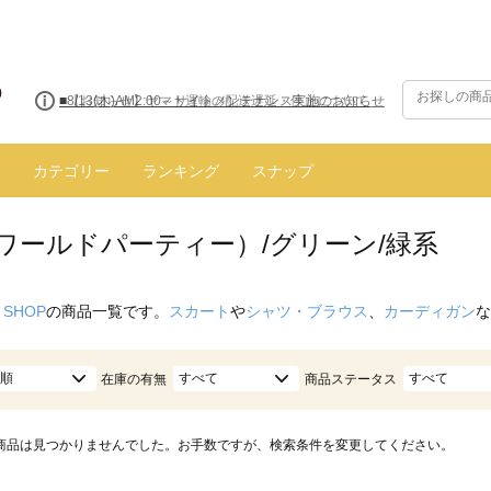
■8/13(木)AM2:00～サイトメンテナンス実施のお知らせ
カテゴリー
ランキング
スナップ
（ワールドパーティー）/グリーン/緑系
 SHOP
の商品一覧です。
スカート
や
シャツ・ブラウス
、
カーディガン
な
順
すべて
すべて
在庫の有無
商品ステータス
商品は見つかりませんでした。お手数ですが、検索条件を変更してください。