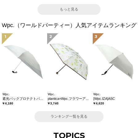
もっと見る
Wpc.（ワールドパーティー）人気アイテムランキング
1
2
3
Wpc.
Wpc.
Wpc.
遮光バックプロテクトパラソル tiny
plantica×Wpc.フラワーアンブレラプラスティックmini
[Wpc.IZA]ASC
￥4,180
￥3,740
￥4,620
ランキング一覧を見る
TOPICS