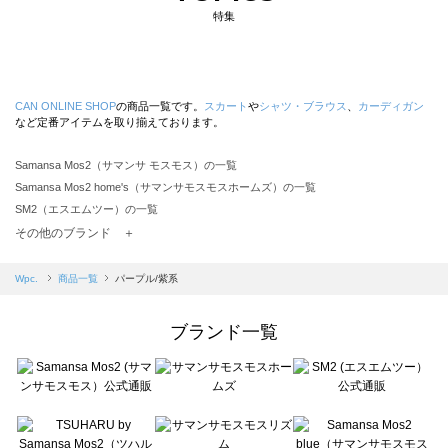
特集
CAN ONLINE SHOP
の商品一覧です。
スカート
や
シャツ・ブラウス
、
カーディガン
など定番アイテムを取り揃えております。
Samansa Mos2（サマンサ モスモス）の一覧
Samansa Mos2 home's（サマンサモスモスホームズ）の一覧
SM2（エスエムツー）の一覧
TSUHARU by Samansa Mos2（ツハルバイサマンサモスモス）の一覧
その他のブランド ＋
sm2rhythm（サマンサモスモス リズム）の一覧
Samansa Mos2 blue（サマンサモスモス ブルー）の一覧
Wpc.
商品一覧
パープル/紫系
Samansa Mos2 Lagom（サマンサモスモス ラーゴム）の一覧
ehka sopo（エヘカソポ）の一覧
ブランド一覧
sō4ū（ソウフォーユー）の一覧
Te chichi（テチチ）の一覧
Te chichi CLASSIC（テチチ クラシック）の一覧
Te chichi TERRASSE（テチチ テラス）の一覧
Lugnoncure（ルノンキュール）の一覧