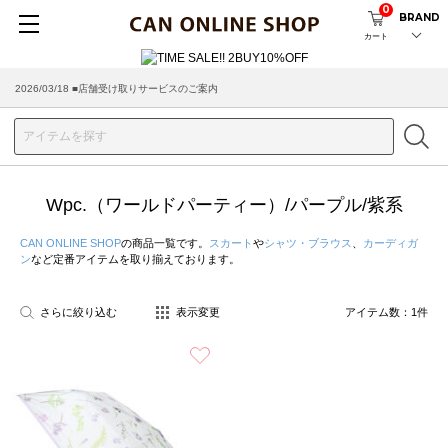
0
BRAND
カート
2026/03/18 ■店舗受け取りサービスのご案内
Wpc.（ワールドパーティー）/パープル/紫系
CAN ONLINE SHOP
の商品一覧です。
スカート
や
シャツ・ブラウス
、
カーディガ
ン
など定番アイテムを取り揃えております。
さらに絞り込む
表示変更
アイテム数：
1
件
お気に入り