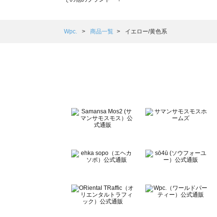
sm2rhythm（サマンサモスモス リズム）の一覧
Samansa Mos2 blue（サマンサモスモス ブルー）の一覧
Samansa Mos2 Lagom（サマンサモスモス ラーゴム）の
Wpc.
商品一覧
イエロー/黄色系
ehka sopo（エヘカソポ）の一覧
sō4ū（ソウフォーユー）の一覧
Te chichi（テチチ）の一覧
Te chichi CLASSIC（テチチ クラシック）の一覧
Te chichi TERRASSE（テチチ テラス）の一覧
Lugnoncure（ルノンキュール）の一覧
BETTY'S BLUE（べティーズブルー）の一覧
Wpc.（ワールドパーティー）の一覧