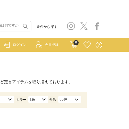
条件から探す
0
ログイン
会員登録
ど定番アイテムを取り揃えております。
1色
80件
カラー
件数