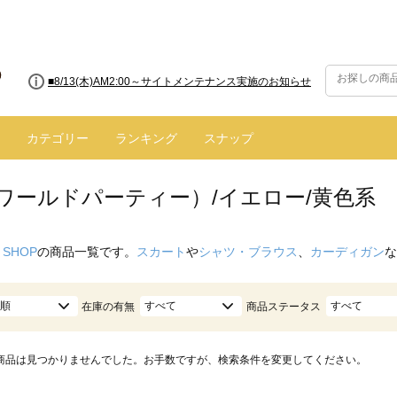
■8/13(木)AM2:00～サイトメンテナンス実施のお知らせ
カテゴリー
ランキング
スナップ
（ワールドパーティー）/イエロー/黄色系
 SHOP
の商品一覧です。
スカート
や
シャツ・ブラウス
、
カーディガン
な
順
すべて
すべて
在庫の有無
商品ステータス
商品は見つかりませんでした。お手数ですが、検索条件を変更してください。