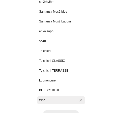
sm2rhythm
Samansa Mos2 blue
Samansa Mos2 Lagom
ehka sopo
sō4ū
Te chichi
Te chichi CLASSIC
Te chichi TERRASSE
Lugnoncure
BETTY'S BLUE
Wpc.