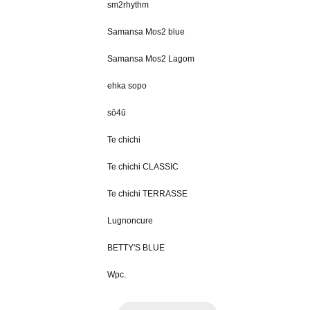
sm2rhythm
Samansa Mos2 blue
Samansa Mos2 Lagom
ehka sopo
sō4ū
Te chichi
Te chichi CLASSIC
Te chichi TERRASSE
Lugnoncure
BETTY'S BLUE
Wpc.