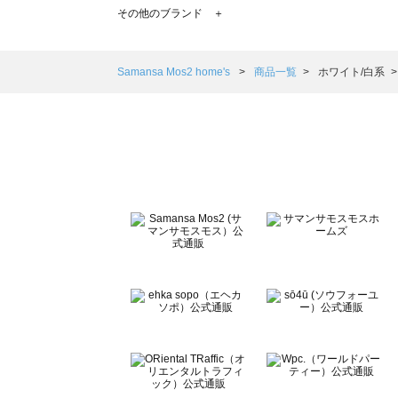
TSUHARU by Samansa Mos2（ツハルバイサマンサモ
その他のブランド ＋
sm2rhythm（サマンサモスモス リズム）の一覧
Samansa Mos2 blue（サマンサモスモス ブルー）の一覧
Samansa Mos2 Lagom（サマンサモスモス ラーゴム）の
Samansa Mos2 home's
商品一覧
ホワイト/白系
ehka sopo（エヘカソポ）の一覧
sō4ū（ソウフォーユー）の一覧
Te chichi（テチチ）の一覧
Te chichi CLASSIC（テチチ クラシック）の一覧
Te chichi TERRASSE（テチチ テラス）の一覧
Lugnoncure（ルノンキュール）の一覧
BETTY'S BLUE（べティーズブルー）の一覧
Wpc.（ワールドパーティー）の一覧