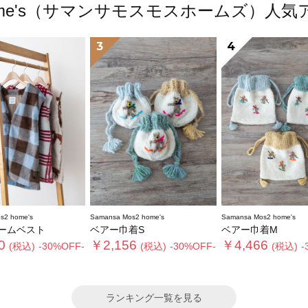
s2 home's（サマンサモスモスホームズ）
3
4
s2 home's
Samansa Mos2 home's
Samansa Mos2 home's
ームベスト
ベアー巾着S
ベアー巾着M
0
￥2,156
￥4,466
(税込)
-30%OFF-
(税込)
-30%OFF-
(税込)
-
ランキング一覧を見る