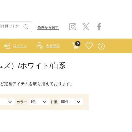
条件から探す
0
ログイン
会員登録
ホームズ）/ホワイト/白系
ど定番アイテムを取り揃えております。
1色
80件
カラー
件数