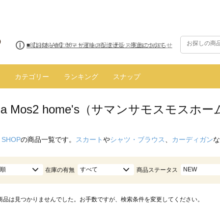
■8/13(木)AM2:00～サイトメンテナンス実施のお知らせ
カテゴリー
ランキング
スナップ
nsa Mos2 home's（サマンサモスモス
 SHOP
の商品一覧です。
スカート
や
シャツ・ブラウス
、
カーディガン
な
順
すべて
NEW
在庫の有無
商品ステータス
商品は見つかりませんでした。お手数ですが、検索条件を変更してください。