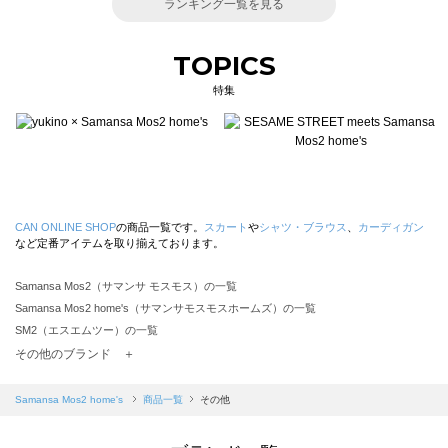
ランキング一覧を見る
TOPICS
特集
CAN ONLINE SHOP
の商品一覧です。
スカート
や
シャツ・ブラウス
、
カーディガン
など定番アイテムを取り揃えております。
Samansa Mos2（サマンサ モスモス）の一覧
Samansa Mos2 home's（サマンサモスモスホームズ）の一覧
SM2（エスエムツー）の一覧
TSUHARU by Samansa Mos2（ツハルバイサマンサモスモス）の一覧
その他のブランド ＋
sm2rhythm（サマンサモスモス リズム）の一覧
Samansa Mos2 blue（サマンサモスモス ブルー）の一覧
Samansa Mos2 home's
商品一覧
その他
Samansa Mos2 Lagom（サマンサモスモス ラーゴム）の一覧
ehka sopo（エヘカソポ）の一覧